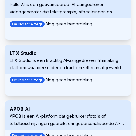
Pollo AI is een geavanceerde, AI-aangedreven
videogenerator die tekstprompts, afbeeldingen en
concepten omzet in hoogwaardige, aanpasbare video's.
Nog geen beoordeling
De redactie zegt
LTX Studio
LTX Studio is een krachtig AI-aangedreven filmmaking
platform waarmee u ideeën kunt omzetten in afgewerkte
video's, met ongeëvenaarde controle voor makers in
Nog geen beoordeling
De redactie zegt
elke fase van het proces.
APOB AI
APOB is een AI-platform dat gebruikersfoto's of
tekstbeschrijvingen gebruikt om gepersonaliseerde AI-
portretten, afbeeldingen en video's te maken.
Nog geen beoordeling
De redactie zegt