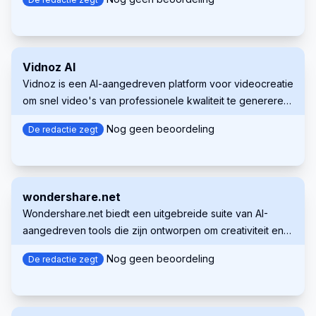
Vidnoz AI
Vidnoz is een AI-aangedreven platform voor videocreatie
om snel video's van professionele kwaliteit te genereren.
Het maakt gebruik van levensechte avatars, natuurlijke
Nog geen beoordeling
De redactie zegt
stemmen en aanpasbare sjablonen.
wondershare.net
Wondershare.net biedt een uitgebreide suite van AI-
aangedreven tools die zijn ontworpen om creativiteit en
productiviteit te verbeteren in verschillende
Nog geen beoordeling
De redactie zegt
contentformaten. Van videobewerking en beeldgeneratie
tot audiomanipulatie en tekst-naar-spraak
functionaliteiten, Wondershare stelt individuen en
bedrijven in staat om met gemak content van