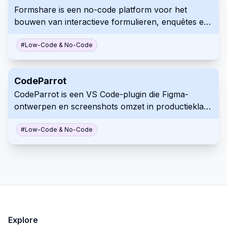
Formshare is een no-code platform voor het
publieke perceptie te begrijpen en hun merkimago
bouwen van interactieve formulieren, enquêtes en
te beschermen.
quizzen met behulp van een conversationele AI-
aanpak. Beschrijf uw vragen in alledaagse taal en
#
Low-Code & No-Code
Formshare maakt dynamische, boeiende
formulieren die kunnen worden gedeeld via een
CodeParrot
link. Profiteer van functies zoals meertalige
CodeParrot is een VS Code-plugin die Figma-
ondersteuning, aangepaste branding en onbeperkt
ontwerpen en screenshots omzet in productieklare
aantal formulieren en antwoorden.
frontend-code. Het stroomlijnt de UI-ontwikkeling,
waardoor snelle iteraties en aanpassingen mogelijk
#
Low-Code & No-Code
zijn. CodeParrot helpt de kloof tussen ontwerp en
implementatie te overbruggen.
Explore