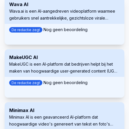
Wava AI
professionele kwaliteit te creëren. Of u nu een content
Wava.ai is een AI-aangedreven videoplatform waarmee
creator, marketeer, docent bent, of gewoon nieuwe
gebruikers snel aantrekkelijke, gezichtsloze virale
creatieve mogelijkheden wilt verkennen, de AI-tools van
content kunnen genereren voor sociale mediaplatforms
Wondershare bieden de resources die u nodig hebt om
Nog geen beoordeling
De redactie zegt
zoals TikTok en Instagram.
uw projecten naar een hoger niveau te tillen.
MakeUGC AI
MakeUGC is een AI-platform dat bedrijven helpt bij het
maken van hoogwaardige user-generated content (UGC)
video's voor marketing.
Nog geen beoordeling
De redactie zegt
Minimax AI
Minimax AI is een geavanceerd AI-platform dat
hoogwaardige video's genereert van tekst en foto's