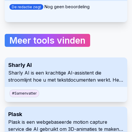
verbetert met innovatieve AI-effecten.
Nog geen beoordeling
De redactie zegt
Meer tools vinden
Sharly AI
Sharly AI is een krachtige AI-assistent die
stroomlijnt hoe u met tekstdocumenten werkt. Het
biedt uitgebreide samenvattingen, vraag
beantwoording en analyse om onderzoek te
#
Samenvatter
vereenvoudigen, de besluitvorming te versnellen
en workflows te optimaliseren.
Plask
Plask is een webgebaseerde motion capture
service die AI gebruikt om 3D-animaties te maken