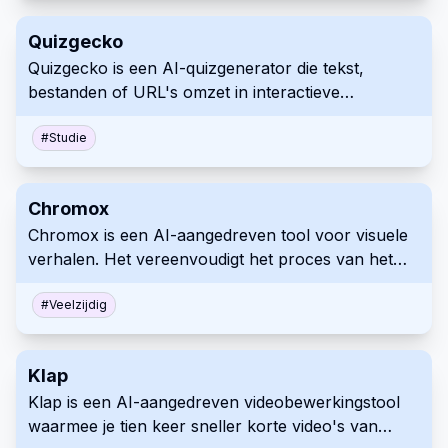
automatiseert vervolgens het werk om het doel te
Quizgecko
bereiken. Maak gebruik van je OpenAI API-sleutel
Quizgecko is een AI-quizgenerator die tekst,
voor verbeterde prestaties.
bestanden of URL's omzet in interactieve
beoordelingen. Het beschikt over diverse
vraagtypen, rapportage en het delen via
#
Studie
verschillende platforms. Verbeter de betrokkenheid
en stroomlijn evaluatieprocessen met deze
Chromox
veelzijdige tool.
Chromox is een AI-aangedreven tool voor visuele
verhalen. Het vereenvoudigt het proces van het
creëren van aantrekkelijke visuals voor
verschillende toepassingen. Het
#
Veelzijdig
gebruiksvriendelijke ontwerp maakt het toegankelijk
voor een breed publiek.
Klap
Klap is een AI-aangedreven videobewerkingstool
waarmee je tien keer sneller korte video's van