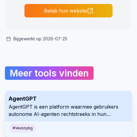
Bekijk hun website
Bijgewerkt op 2026-07-25
Meer tools vinden
AgentGPT
AgentGPT is een platform waarmee gebruikers
autonome AI-agenten rechtstreeks in hun
webbrowser kunnen bouwen en implementeren.
Het vereenvoudigt het creëren van AI-agenten
#
Veelzijdig
door alleen een naam en een doel te vereisen, en