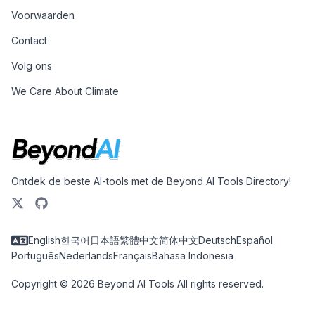
Voorwaarden
Contact
Volg ons
We Care About Climate
Ontdek de beste AI-tools met de Beyond AI Tools Directory!
English
한국어
日本語
繁體中文
简体中文
Deutsch
Español
Português
Nederlands
Français
Bahasa Indonesia
Copyright © 2026 Beyond AI Tools All rights reserved.