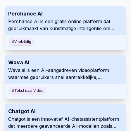
Perchance AI
Perchance AI is een gratis online platform dat
gebruikmaakt van kunstmatige intelligentie om
creatieve content te produceren, zoals
afbeeldingen, verhalen, personages en meer, met
#
Veelzijdig
behulp van eenvoudige tekstprompts.
Wava AI
Wava.ai is een AI-aangedreven videoplatform
waarmee gebruikers snel aantrekkelijke,
gezichtsloze virale content kunnen genereren voor
sociale mediaplatforms zoals TikTok en Instagram.
#
Tekst naar Video
Chatgot AI
Chatgot is een innovatief AI-chatassistentplatform
dat meerdere geavanceerde AI-modellen zoals