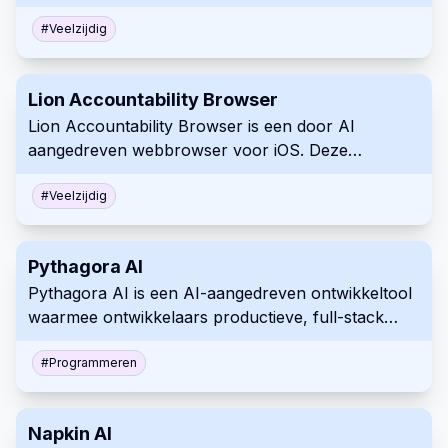
GPT-4, Claude 3 en Midjourney integreert in één
interface, en gepersonaliseerde, meertalige
#
Veelzijdig
gesprekken biedt met robuuste
privacybescherming.
Lion Accountability Browser
Lion Accountability Browser is een door AI
aangedreven webbrowser voor iOS. Deze
detecteert expliciete content, biedt accountability-
tools en biedt ouderlijk toezicht.
#
Veelzijdig
Pythagora AI
Pythagora AI is een AI-aangedreven ontwikkeltool
waarmee ontwikkelaars productieve, full-stack
webapplicaties kunnen bouwen via natuurlijke
taalconversatie. Het voert 95% van het
#
Programmeren
ontwikkelwerk uit en vereist minimale menselijke
supervisie.
Napkin AI