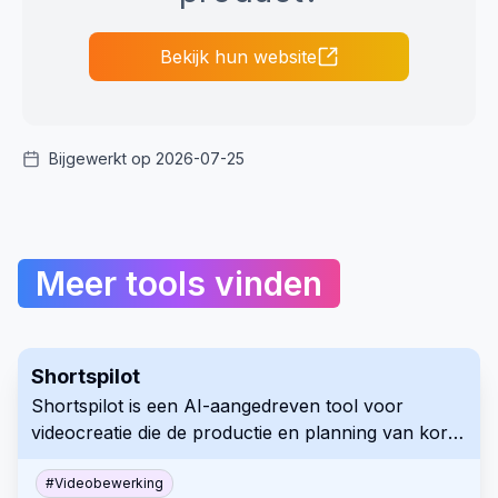
Bekijk hun website
Bijgewerkt op 2026-07-25
Meer tools vinden
Shortspilot
Shortspilot is een AI-aangedreven tool voor
videocreatie die de productie en planning van korte
video's voor sociale media automatiseert.
Ontworpen voor content creators die hun online
#
Videobewerking