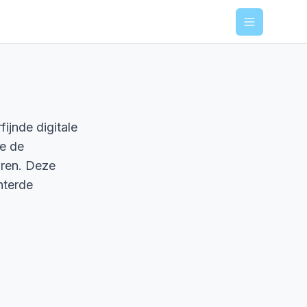
Menu
fijnde digitale
je de
uren. Deze
nterde