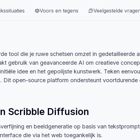
kssituaties
Voors en tegens
Veelgestelde vrage
urde tool die je ruwe schetsen omzet in gedetailleerd
akt gebruik van geavanceerde AI om creatieve concepte
itiële idee en het gepolijste kunstwerk. Teken eenvoud
doen. Dit open-source platform ondersteunt voortduren
n Scribble Diffusion
verfijning en beeldgeneratie op basis van tekstpromp
nterface die via het web toegankelijk is.