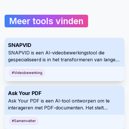
Meer tools vinden
SNAPVID
SNAPVID is een AI-videobewerkingstool die
gespecialiseerd is in het transformeren van langere
video's in boeiende, deelbare korte content. Het
maakt gebruik van kunstmatige intelligentie om het
#
Videobewerking
bewerkingsproces voor het snel en efficiënt
creëren van virale shorts te stroomlijnen. Het
Ask Your PDF
platform biedt diverse functies om video's aan te
Ask Your PDF is een AI-tool ontworpen om te
passen en te optimaliseren voor sociale media.
interageren met PDF-documenten. Het stelt
gebruikers in staat om inhoud samen te vatten en
specifieke informatie te extraheren door vragen te
#
Samenvatter
stellen. Dit maakt het navigeren en begrijpen van