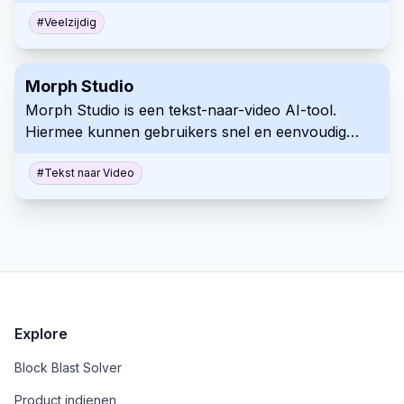
Het biedt toegang tot meerdere AI-modellen en
functies zoals URL-lezen en het creëren van
#
Veelzijdig
persona's. Gebruik Magai om contentgeneratie en
-organisatie te verbeteren.
Morph Studio
Morph Studio is een tekst-naar-video AI-tool.
Hiermee kunnen gebruikers snel en eenvoudig
video's maken op basis van tekstprompts.
Gebruikers hebben toegang via een Discord-server
#
Tekst naar Video
om creatieve video-inhoud te genereren.
Explore
Block Blast Solver
Product indienen