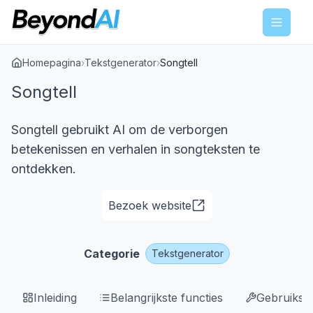
Menu
Homepagina
›
Tekstgenerator
›
Songtell
Songtell
Songtell gebruikt AI om de verborgen
betekenissen en verhalen in songteksten te
ontdekken.
Bezoek website
Categorie
Tekstgenerator
Inleiding
Belangrijkste functies
Gebruikssi