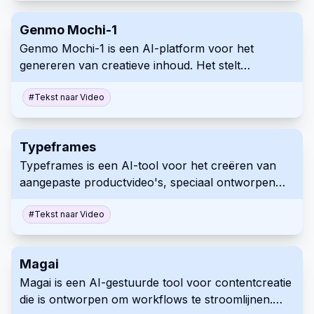
complexe PDF's efficiënter en boeiender.
Genmo Mochi-1
Genmo Mochi-1 is een AI-platform voor het
genereren van creatieve inhoud. Het stelt
gebruikers in staat om video's uit tekst te creëren,
naast 3D-scènes, animaties en meer. Het platform
#
Tekst naar Video
richt zich op interactieve en immersieve
generatieve kunstervaringen.
Typeframes
Typeframes is een AI-tool voor het creëren van
aangepaste productvideo's, speciaal ontworpen
voor SaaS-producten. Het vereenvoudigt het
videocreatieproces doordat gebruikers inhoud
#
Tekst naar Video
kunnen invoeren en effecten kunnen selecteren.
Gebruik Typeframes om efficiënt professionele en
Magai
merkafgestemde video's te produceren.
Magai is een AI-gestuurde tool voor contentcreatie
die is ontworpen om workflows te stroomlijnen.