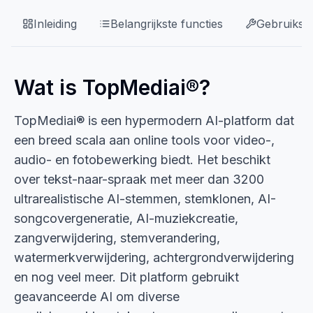
Inleiding
Belangrijkste functies
Gebruikssi
Wat is TopMediai®?
TopMediai® is een hypermodern AI-platform dat
een breed scala aan online tools voor video-,
audio- en fotobewerking biedt. Het beschikt
over tekst-naar-spraak met meer dan 3200
ultrarealistische AI-stemmen, stemklonen, AI-
songcovergeneratie, AI-muziekcreatie,
zangverwijdering, stemverandering,
watermerkverwijdering, achtergrondverwijdering
en nog veel meer. Dit platform gebruikt
geavanceerde AI om diverse