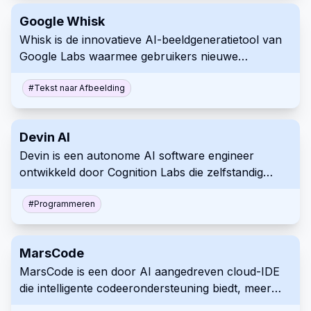
Google Whisk
Whisk is de innovatieve AI-beeldgeneratietool van
Google Labs waarmee gebruikers nieuwe
afbeeldingen kunnen maken met behulp van
bestaande afbeeldingen als prompts in plaats van
#
Tekst naar Afbeelding
te vertrouwen op tekstbeschrijvingen.
Devin AI
Devin is een autonome AI software engineer
ontwikkeld door Cognition Labs die zelfstandig
code kan schrijven, testen, debuggen en
implementeren in meerdere programmeertalen,
#
Programmeren
terwijl het samenwerkt met menselijke
ontwikkelaars.
MarsCode
MarsCode is een door AI aangedreven cloud-IDE
die intelligente codeerondersteuning biedt, meer
dan 100 programmeertalen ondersteunt en