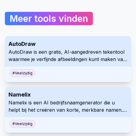
Meer tools vinden
AutoDraw
AutoDraw is een gratis, AI-aangedreven tekentool
waarmee je verfijnde afbeeldingen kunt maken van
eenvoudige schetsen. Het biedt suggesties uit een
uitgebreide bibliotheek van professionele
#
Veelzijdig
illustraties, waardoor visuele creatie makkelijker en
toegankelijker wordt voor iedereen.
Namelix
Namelix is een AI bedrijfsnaamgenerator die u
helpt bij het creëren van korte, merkbare namen.
Het controleert de beschikbaarheid van domeinen
en integreert met een logomaker voor een
#
Veelzijdig
naadloze branding ervaring.