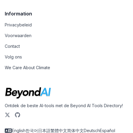
Information
Privacybeleid
Voorwaarden
Contact
Volg ons
We Care About Climate
Ontdek de beste AI-tools met de Beyond AI Tools Directory!
English
한국어
日本語
繁體中文
简体中文
Deutsch
Español