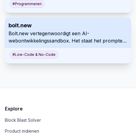
naadloze ontwikkelings- en
#
Programmeren
implementatiemogelijkheden biedt.
bolt.new
Bolt.new vertegenwoordigt een AI-
webontwikkelingssandbox. Het staat het prompten,
uitvoeren, wijzigen en implementeren van full-stack
applicaties rechtstreeks in uw browser toe.
#
Low-Code & No-Code
Explore
Block Blast Solver
Product indienen