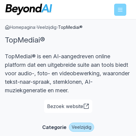
Menu
Homepagina
›
Veelzijdig
›
TopMediai®
TopMediai®
TopMediai® is een AI-aangedreven online
platform dat een uitgebreide suite aan tools biedt
voor audio-, foto- en videobewerking, waaronder
tekst-naar-spraak, stemklonen, AI-
muziekgeneratie en meer.
Bezoek website
Categorie
Veelzijdig