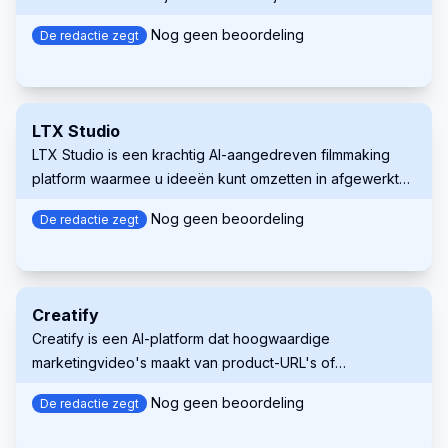
verschillende stemmen, visuals en een uitgebreide
Nog geen beoordeling
De redactie zegt
mediabibliotheek om de betrokkenheid te vergroten.
LTX Studio
LTX Studio is een krachtig AI-aangedreven filmmaking
platform waarmee u ideeën kunt omzetten in afgewerkte
video's, met ongeëvenaarde controle voor makers in
Nog geen beoordeling
De redactie zegt
elke fase van het proces.
Creatify
Creatify is een AI-platform dat hoogwaardige
marketingvideo's maakt van product-URL's of
beschrijvingen, waardoor de productie van aantrekkelijke
Nog geen beoordeling
De redactie zegt
videoadvertenties wordt vereenvoudigd.