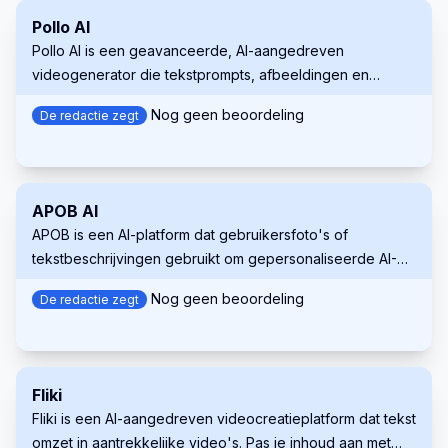
Pollo AI
Pollo AI is een geavanceerde, AI-aangedreven
videogenerator die tekstprompts, afbeeldingen en
concepten omzet in hoogwaardige, aanpasbare video's.
Nog geen beoordeling
De redactie zegt
APOB AI
APOB is een AI-platform dat gebruikersfoto's of
tekstbeschrijvingen gebruikt om gepersonaliseerde AI-
portretten, afbeeldingen en video's te maken.
Nog geen beoordeling
De redactie zegt
Fliki
Fliki is een AI-aangedreven videocreatieplatform dat tekst
omzet in aantrekkelijke video's. Pas je inhoud aan met