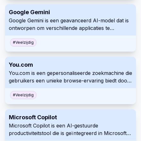
creëren voor verschillende toepassingen, van
Google Gemini
sociale media tot marketingmateriaal.
Google Gemini is een geavanceerd AI-model dat is
ontworpen om verschillende applicaties te
verbeteren door natuurlijke taalverwerking en
beeldherkenningsmogelijkheden te integreren. Het
#
Veelzijdig
doel is om gebruikersinteracties op Google's
platforms te verbeteren en intuïtievere en
You.com
contextbewuste antwoorden te geven.
You.com is een gepersonaliseerde zoekmachine die
gebruikers een unieke browse-ervaring biedt door
verschillende informatiebronnen te integreren en
op maat gemaakte zoekresultaten te leveren. Het
#
Veelzijdig
benadrukt de privacy van de gebruiker en streeft
ernaar de zoekervaring te verbeteren door middel
Microsoft Copilot
van AI-gestuurde functies.
Microsoft Copilot is een AI-gestuurde
productiviteitstool die is geïntegreerd in Microsoft
365-applicaties, ontworpen om de efficiëntie en