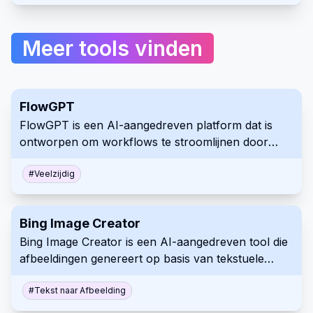
Meer tools vinden
FlowGPT
FlowGPT is een AI-aangedreven platform dat is
ontworpen om workflows te stroomlijnen door
gebruik te maken van geavanceerde mogelijkheden
voor natuurlijke taalverwerking. Het stelt
#
Veelzijdig
gebruikers in staat om hun werkprocessen te
creëren, te beheren en te optimaliseren via
Bing Image Creator
conversationele interfaces en automatische
Bing Image Creator is een AI-aangedreven tool die
taakafhandeling.
afbeeldingen genereert op basis van tekstuele
prompts van gebruikers. Door gebruik te maken
van geavanceerde machine learning-algoritmen,
#
Tekst naar Afbeelding
kunnen gebruikers unieke en aangepaste visuals