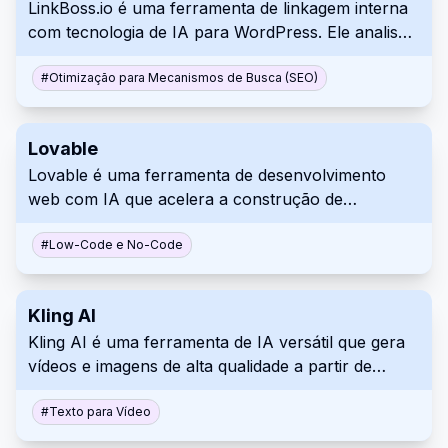
LinkBoss.io é uma ferramenta de linkagem interna
com tecnologia de IA para WordPress. Ele analisa
o conteúdo do site e ajuda a orientar os gerentes
de sites a tomar decisões informadas sobre quais
#
Otimização para Mecanismos de Busca (SEO)
páginas devem e não devem ser vinculadas em
massa, enquanto cria clusters de tópicos
Lovable
adequados com base na estrutura atual do site
Lovable é uma ferramenta de desenvolvimento
para também gerenciar, monitorar e aprimorar
web com IA que acelera a construção de
automaticamente a configuração do site. Seu
aplicações web. Ele usa processamento de
objetivo é economizar tempo, melhorar o SEO e
linguagem natural para gerar elementos de UI e
#
Low-Code e No-Code
criar uma melhor experiência de usuário.
suporta o desenvolvimento full-stack. Lovable é
útil tanto para desenvolvedores quanto para
Kling AI
aqueles com menos habilidades técnicas para
Kling AI é uma ferramenta de IA versátil que gera
melhorar o fluxo de trabalho de construção web.
vídeos e imagens de alta qualidade a partir de
descrições de texto. Ele otimiza a criação de
conteúdo com sua flexibilidade criativa e
#
Texto para Vídeo
capacidades de IA que automatizam tarefas para