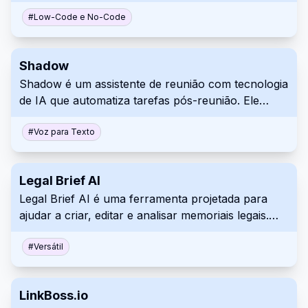
web, permitindo que você gere mock-ups usando
bibliotecas de componentes integradas para
#
Low-Code e No-Code
construção rápida. Facilita a comunicação
aprimorada entre as equipes do projeto.
Shadow
Shadow é um assistente de reunião com tecnologia
de IA que automatiza tarefas pós-reunião. Ele
transcreve reuniões, gera resumos e pode até
mesmo executar ações de acompanhamento
#
Voz para Texto
específicas, aumentando a produtividade e
otimizando os fluxos de trabalho. Suas gravações
Legal Brief AI
são armazenadas localmente para maior
Legal Brief AI é uma ferramenta projetada para
segurança e privacidade.
ajudar a criar, editar e analisar memoriais legais.
Seu objetivo é auxiliar os profissionais jurídicos e
melhorar o fluxo de trabalho por meio da
#
Versátil
automação. O sistema automatizado também pode
ajudar a verificar a conformidade com os requisitos
LinkBoss.io
legais e outros protocolos.