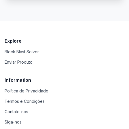
várias aplicações, oferecendo conversão dinâmica
de imagem para vídeo, reconstrução 3D de corpo
e rosto a partir de imagens estáticas e outros
fluxos de trabalho inovadores de criação de
imagem/vídeo.
Explore
Block Blast Solver
Enviar Produto
Information
Política de Privacidade
Termos e Condições
Contate-nos
Siga-nos