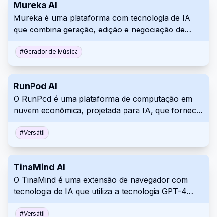
Mureka AI
Mureka é uma plataforma com tecnologia de IA
que combina geração, edição e negociação de
direitos autorais de música, permitindo que os
criadores transformem a inspiração musical em
#
Gerador de Música
músicas de alta qualidade.
RunPod AI
O RunPod é uma plataforma de computação em
nuvem econômica, projetada para IA, que fornece
serviços de GPU para desenvolver, treinar e
dimensionar modelos de aprendizado de máquina.
#
Versátil
TinaMind AI
O TinaMind é uma extensão de navegador com
tecnologia de IA que utiliza a tecnologia GPT-4
para fornecer diversas ferramentas para bate-
papo, pesquisa, tradução, redação e resumo.
#
Versátil