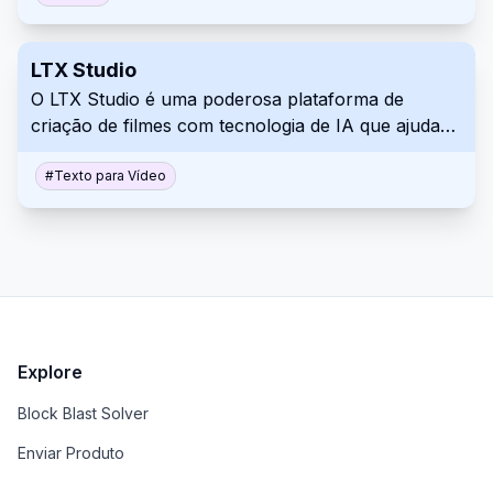
LTX Studio
O LTX Studio é uma poderosa plataforma de
criação de filmes com tecnologia de IA que ajuda
você a transformar ideias em vídeos finalizados,
oferecendo controle incomparável aos criadores
#
Texto para Vídeo
em todas as etapas do processo.
Explore
Block Blast Solver
Enviar Produto