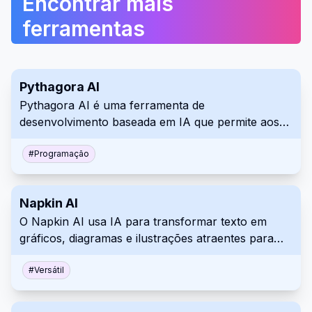
Encontrar mais
ferramentas
Pythagora AI
Pythagora AI é uma ferramenta de
desenvolvimento baseada em IA que permite aos
desenvolvedores construir aplicativos web full-
stack prontos para produção por meio de
#
Programação
conversação em linguagem natural, gerenciando
95% do trabalho de desenvolvimento e exigindo
Napkin AI
mínima supervisão humana.
O Napkin AI usa IA para transformar texto em
gráficos, diagramas e ilustrações atraentes para
melhorar a comunicação empresarial.
#
Versátil