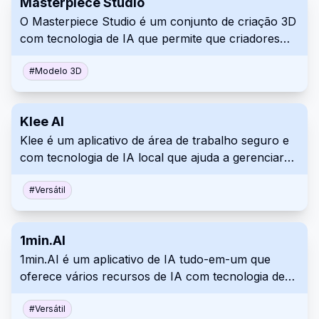
Masterpiece Studio
O Masterpiece Studio é um conjunto de criação 3D
com tecnologia de IA que permite que criadores
independentes gerem, editem e implantem
conteúdo 3D com facilidade usando tecnologias de
#
Modelo 3D
realidade virtual e aprendizado de máquina.
Klee AI
Klee é um aplicativo de área de trabalho seguro e
com tecnologia de IA local que ajuda a gerenciar
arquivos, notas e tarefas usando modelos de IA de
código aberto, tudo isso protegendo a privacidade
#
Versátil
dos seus dados.
1min.AI
1min.AI é um aplicativo de IA tudo-em-um que
oferece vários recursos de IA com tecnologia de
modelos de IA líderes para tarefas de texto,
imagem, áudio e vídeo.
#
Versátil