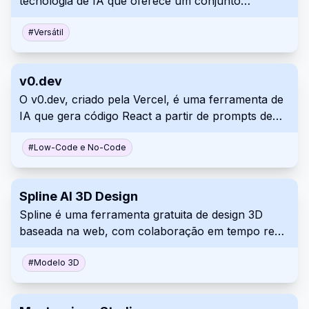
tecnologia de IA que oferece um conjunto
abrangente de ferramentas para edição de áudio,
foto e vídeo, incluindo conversão de texto em fala,
#
Versátil
clonagem de voz, geração de música com IA e
muito mais.
v0.dev
O v0.dev, criado pela Vercel, é uma ferramenta de
IA que gera código React a partir de prompts de
texto e imagens para desenvolvimento de
interfaces de usuário.
#
Low-Code e No-Code
Spline AI 3D Design
Spline é uma ferramenta gratuita de design 3D
baseada na web, com colaboração em tempo real
que permite aos usuários criar experiências 3D
interativas para a web diretamente no navegador.
#
Modelo 3D