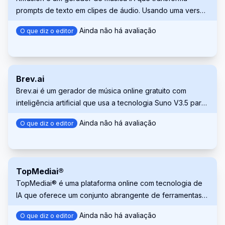
prompts de texto em clipes de áudio. Usando uma versão
modificada do modelo de geração de imagens Stable
Ainda não há avaliação
O que diz o editor
Diffusion, ele cria espectrogramas, representações
visuais do som, que são então convertidos em música
audível. Explore e experimente diversos estilos musicais
e transições com facilidade através de uma interface de
Brev.ai
aplicativo web intuitiva.
Brev.ai é um gerador de música online gratuito com
inteligência artificial que usa a tecnologia Suno V3.5 para
criar músicas originais de alta qualidade a partir de
Ainda não há avaliação
O que diz o editor
descrições de texto.
TopMediai®
TopMediai® é uma plataforma online com tecnologia de
IA que oferece um conjunto abrangente de ferramentas
para edição de áudio, foto e vídeo, incluindo conversão
Ainda não há avaliação
O que diz o editor
de texto em fala, clonagem de voz, geração de música