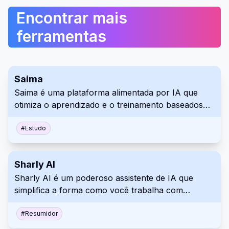
Encontrar mais
ferramentas
Saima
Saima é uma plataforma alimentada por IA que
otimiza o aprendizado e o treinamento baseados
em vídeo. Oferece reprodução adaptável,
anotações e ferramentas colaborativas,
#
Estudo
integrando-se perfeitamente aos sistemas de
gerenciamento de aprendizagem (LMS). Use o
Sharly AI
Saima para melhorar o aprendizado, aprimorar a
Sharly AI é um poderoso assistente de IA que
otimização de vídeo educacional, aumentar a
simplifica a forma como você trabalha com
compreensão e a retenção em qualquer contexto
documentos de texto. Ele oferece resumo
educacional.
abrangente, perguntas e respostas e análise para
#
Resumidor
simplificar a pesquisa, acelerar a tomada de