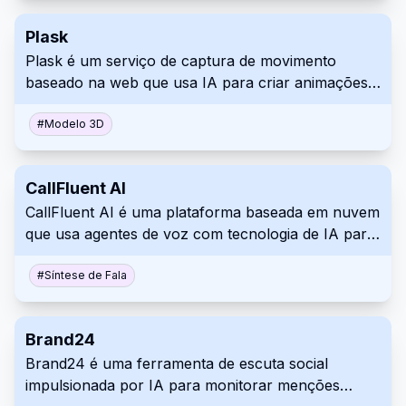
decisões e otimizar os fluxos de trabalho.
Plask
Plask é um serviço de captura de movimento
baseado na web que usa IA para criar animações
3D a partir de imagens. Ele fornece uma
plataforma acessível para criar animações usando
#
Modelo 3D
imagens, que podem ser usadas como criações
realistas e no estilo anime diretamente no seu
CallFluent AI
navegador.
CallFluent AI é uma plataforma baseada em nuvem
que usa agentes de voz com tecnologia de IA para
automatizar chamadas comerciais. Ele oferece
vozes realistas, semelhantes às humanas, e se
#
Síntese de Fala
integra a inúmeras plataformas para melhorar a
eficiência e a satisfação do cliente.
Brand24
Brand24 é uma ferramenta de escuta social
impulsionada por IA para monitorar menções