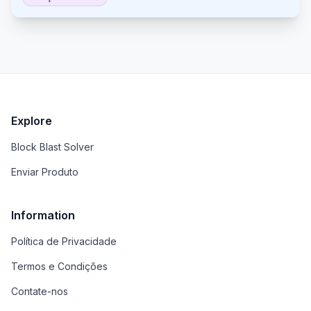
marketing e empresas, o Minvo automatiza o
processo de edição e oferece ferramentas para
tradução de legendas, personalização de marca,
agendamento e análise de desempenho.
Explore
Block Blast Solver
Enviar Produto
Information
Política de Privacidade
Termos e Condições
Contate-nos