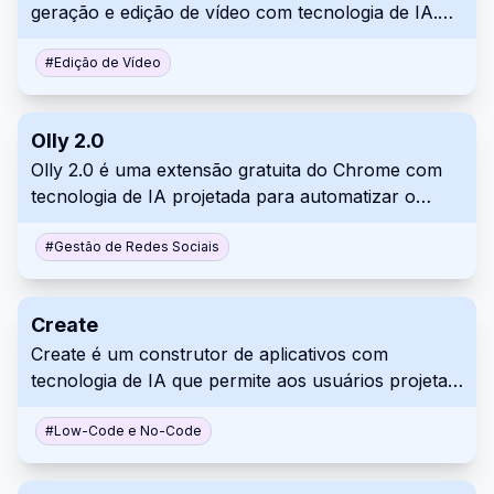
geração e edição de vídeo com tecnologia de IA.
Ele capacita profissionais criativos com
ferramentas para produzir conteúdo de vídeo
#
Edição de Vídeo
controlável e de alta fidelidade de forma eficiente.
A plataforma integra recursos avançados de IA,
Olly 2.0
ferramentas colaborativas e uma interface
Olly 2.0 é uma extensão gratuita do Chrome com
amigável.
tecnologia de IA projetada para automatizar o
gerenciamento de mídia social. Ele oferece criação
de conteúdo personalizado, agendamento de
#
Gestão de Redes Sociais
postagens e verificações de viralidade em várias
plataformas. Olly 2.0 simplifica os fluxos de
Create
trabalho para indivíduos, influenciadores e
Create é um construtor de aplicativos com
empresas que buscam aprimorar sua presença
tecnologia de IA que permite aos usuários projetar
online.
e desenvolver aplicativos usando texto e imagens,
simplificando a codificação tradicional. É
#
Low-Code e No-Code
particularmente útil para criar ferramentas internas
para empresas, permitindo que os usuários