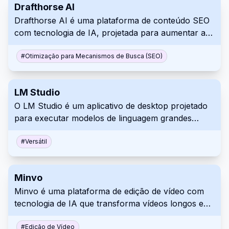
Drafthorse AI
otimizem os fluxos de trabalho. O Create capacita
Drafthorse AI é uma plataforma de conteúdo SEO
tanto desenvolvedores experientes quanto
com tecnologia de IA, projetada para aumentar a
iniciantes a dar vida às suas ideias de aplicativos de
presença online com artigos otimizados e prontos
forma rápida e eficiente.
para publicação. Integra-se perfeitamente com as
#
Otimização para Mecanismos de Busca (SEO)
principais plataformas CMS, como WordPress e
Webflow, permitindo a publicação sem esforço.
LM Studio
Melhore seu fluxo de trabalho de geração de
O LM Studio é um aplicativo de desktop projetado
conteúdo, desde palavras-chave até artigos ativos
para executar modelos de linguagem grandes
em minutos.
(LLMs) offline em seu computador pessoal. Ele
aprimora a privacidade e a segurança dos dados,
#
Versátil
oferecendo compatibilidade com uma variedade de
modelos do Hugging Face. Perfeito para projetos
Minvo
pessoais, pesquisa ou trabalho de desenvolvimento
Minvo é uma plataforma de edição de vídeo com
envolvendo dados confidenciais.
tecnologia de IA que transforma vídeos longos em
clipes envolventes para redes sociais. Projetado
para criadores de conteúdo, profissionais de
#
Edição de Vídeo