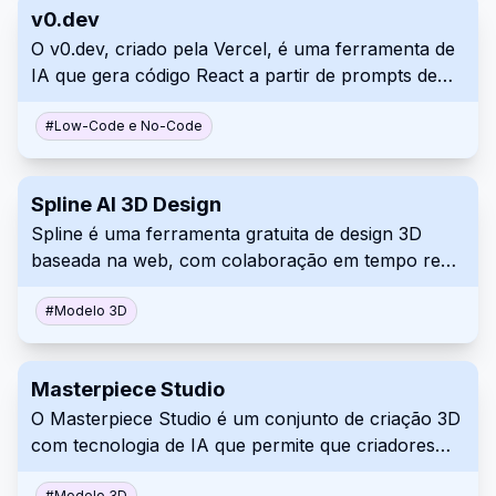
v0.dev
O v0.dev, criado pela Vercel, é uma ferramenta de
IA que gera código React a partir de prompts de
texto e imagens para desenvolvimento de
interfaces de usuário.
#
Low-Code e No-Code
Spline AI 3D Design
Spline é uma ferramenta gratuita de design 3D
baseada na web, com colaboração em tempo real
que permite aos usuários criar experiências 3D
interativas para a web diretamente no navegador.
#
Modelo 3D
Masterpiece Studio
O Masterpiece Studio é um conjunto de criação 3D
com tecnologia de IA que permite que criadores
independentes gerem, editem e implantem
#
Modelo 3D