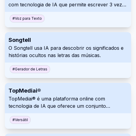
com tecnologia de IA que permite escrever 3 vezes
mais rápido em qualquer aplicativo, usando
recursos como edições automáticas,
#
Voz para Texto
reconhecimento de contexto e suporte para mais
de 100 idiomas.
Songtell
O Songtell usa IA para descobrir os significados e
histórias ocultos nas letras das músicas.
#
Gerador de Letras
TopMediai®
TopMediai® é uma plataforma online com
tecnologia de IA que oferece um conjunto
abrangente de ferramentas para edição de áudio,
foto e vídeo, incluindo conversão de texto em fala,
#
Versátil
clonagem de voz, geração de música com IA e
muito mais.