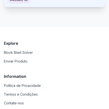
conteúdo 3D com facilidade usando tecnologias de
realidade virtual e aprendizado de máquina.
Explore
Block Blast Solver
Enviar Produto
Information
Política de Privacidade
Termos e Condições
Contate-nos