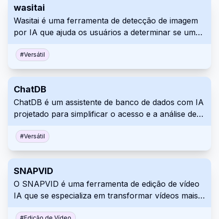
wasitai
transformar ideias musicais em realidade.
Wasitai é uma ferramenta de detecção de imagem
por IA que ajuda os usuários a determinar se uma
imagem foi gerada por uma máquina ou por um
humano. Basta carregar ou arrastar e soltar sua
#
Versátil
imagem na plataforma para análise. Use Wasitai
para verificar rapidamente a origem de imagens
ChatDB
digitais.
ChatDB é um assistente de banco de dados com IA
projetado para simplificar o acesso e a análise de
dados. Ele permite que os usuários consultem
bancos de dados e arquivos de dados usando
#
Versátil
linguagem natural em vez de escrever SQL. A
plataforma também oferece visualizações de dados
SNAPVID
e ferramentas para lidar com diferentes formatos
O SNAPVID é uma ferramenta de edição de vídeo
de arquivo como CSV, JSON e Parquet.
IA que se especializa em transformar vídeos mais
longos em conteúdo curto envolvente e
#
Edição de Vídeo