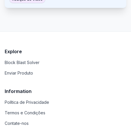
partilhável. Aproveita a inteligência artificial para
otimizar o processo de edição para criar curtas
virais de forma rápida e eficiente. A plataforma
oferece várias funcionalidades para personalizar e
otimizar vídeos para redes sociais.
Explore
Block Blast Solver
Enviar Produto
Information
Política de Privacidade
Termos e Condições
Contate-nos