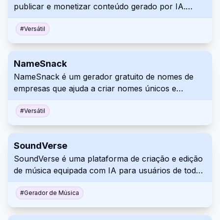
publicar e monetizar conteúdo gerado por IA.
Permite que os usuários gerem imagens, música e
áudio usando IA. Criadores de conteúdo podem
#
Versátil
publicar seus trabalhos no LimeWire e
potencialmente gerar receita.
NameSnack
NameSnack é um gerador gratuito de nomes de
empresas que ajuda a criar nomes únicos e
memoráveis para sua marca. Ele usa aprendizado
de máquina e combinação de palavras-chave para
#
Versátil
gerar ideias de nomes e verifica a disponibilidade de
domínio. A ferramenta também auxilia na geração
SoundVerse
de um logotipo básico para o seu negócio.
SoundVerse é uma plataforma de criação e edição
de música equipada com IA para usuários de todos
os níveis de habilidade. Oferece ferramentas de IA
para gerar música a partir de texto, auxiliar na
#
Gerador de Música
escrita de letras e editar faixas de áudio. A
plataforma visa simplificar o processo de