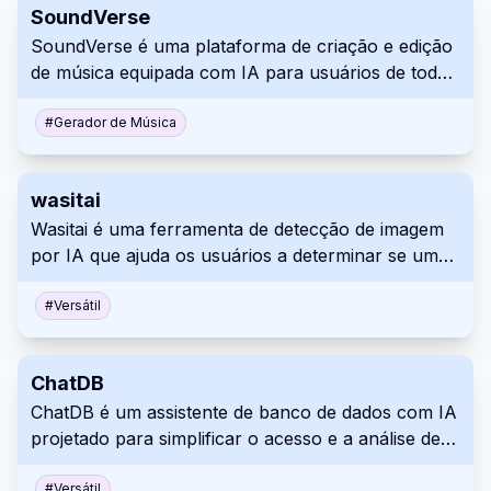
SoundVerse
de um logotipo básico para o seu negócio.
SoundVerse é uma plataforma de criação e edição
de música equipada com IA para usuários de todos
os níveis de habilidade. Oferece ferramentas de IA
para gerar música a partir de texto, auxiliar na
#
Gerador de Música
escrita de letras e editar faixas de áudio. A
plataforma visa simplificar o processo de
wasitai
transformar ideias musicais em realidade.
Wasitai é uma ferramenta de detecção de imagem
por IA que ajuda os usuários a determinar se uma
imagem foi gerada por uma máquina ou por um
humano. Basta carregar ou arrastar e soltar sua
#
Versátil
imagem na plataforma para análise. Use Wasitai
para verificar rapidamente a origem de imagens
ChatDB
digitais.
ChatDB é um assistente de banco de dados com IA
projetado para simplificar o acesso e a análise de
dados. Ele permite que os usuários consultem
#
Versátil