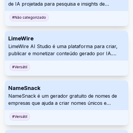
de IA projetada para pesquisa e insights de
investimento. Ela simplifica o processo fornecendo
resumos de IA, alertas em tempo real e um espaço
#
Não categorizado
de trabalho colaborativo. A plataforma também
oferece APIs para enriquecimento de dados e
LimeWire
personalização.
LimeWire AI Studio é uma plataforma para criar,
publicar e monetizar conteúdo gerado por IA.
Permite que os usuários gerem imagens, música e
áudio usando IA. Criadores de conteúdo podem
#
Versátil
publicar seus trabalhos no LimeWire e
potencialmente gerar receita.
NameSnack
NameSnack é um gerador gratuito de nomes de
empresas que ajuda a criar nomes únicos e
memoráveis para sua marca. Ele usa aprendizado
de máquina e combinação de palavras-chave para
#
Versátil
gerar ideias de nomes e verifica a disponibilidade de
domínio. A ferramenta também auxilia na geração