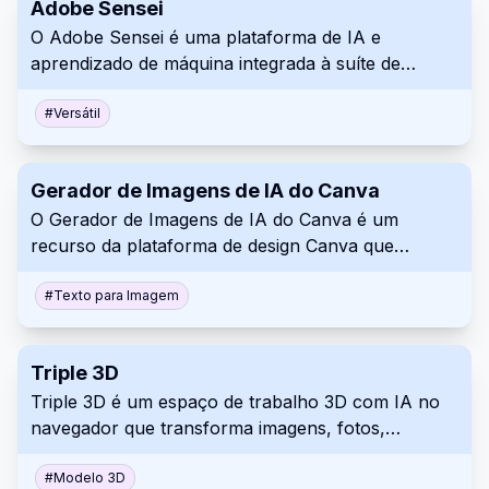
Adobe Sensei
entender o comportamento do cliente e melhorar
O Adobe Sensei é uma plataforma de IA e
as estratégias de engajamento.
aprendizado de máquina integrada à suíte de
produtos Adobe. Ele aprimora os fluxos de
trabalho criativos automatizando processos,
#
Versátil
fornecendo recursos inteligentes e permitindo
insights mais profundos por meio da análise de
Gerador de Imagens de IA do Canva
dados, facilitando para os usuários a produção de
O Gerador de Imagens de IA do Canva é um
conteúdo de alta qualidade de forma eficiente.
recurso da plataforma de design Canva que
permite aos usuários criar imagens usando
inteligência artificial com base em prompts de texto.
#
Texto para Imagem
Essa ferramenta otimiza o processo de design,
permitindo que os usuários gerem visuais
Triple 3D
exclusivos de forma rápida e fácil para diversos
Triple 3D é um espaço de trabalho 3D com IA no
projetos.
navegador que transforma imagens, fotos,
esboços ou prompts em modelos iniciais para
download. Ele reúne geração, visualização on-line,
#
Modelo 3D