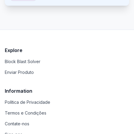
inspeção, exportação GLB/OBJ, exemplos públicos
e visualizadores e conversores gratuitos para
formatos 3D comuns.
Explore
Block Blast Solver
Enviar Produto
Information
Política de Privacidade
Termos e Condições
Contate-nos