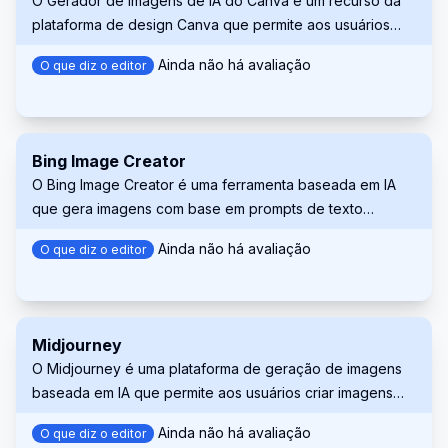
O Gerador de Imagens de IA do Canva é um recurso da
plataforma de design Canva que permite aos usuários
criar imagens usando inteligência artificial com base em
Ainda não há avaliação
O que diz o editor
prompts de texto. Essa ferramenta otimiza o processo de
design, permitindo que os usuários gerem visuais
exclusivos de forma rápida e fácil para diversos projetos.
Bing Image Creator
O Bing Image Creator é uma ferramenta baseada em IA
que gera imagens com base em prompts de texto
fornecidos pelos usuários. Aproveitando algoritmos
Ainda não há avaliação
O que diz o editor
avançados de aprendizado de máquina, ele permite que
os usuários criem visuais exclusivos e personalizados
para diversos aplicativos, desde mídias sociais até
materiais de marketing.
Midjourney
O Midjourney é uma plataforma de geração de imagens
baseada em IA que permite aos usuários criar imagens
deslumbrantes a partir de descrições textuais. Ele utiliza
Ainda não há avaliação
O que diz o editor
algoritmos avançados de aprendizado de máquina para