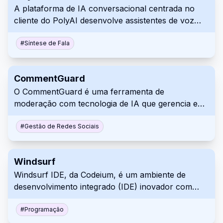
A plataforma de IA conversacional centrada no
cliente do PolyAI desenvolve assistentes de voz
realistas, oferecendo atendimento ao cliente
excepcional para empresas em diversos setores.
#
Síntese de Fala
CommentGuard
O CommentGuard é uma ferramenta de
moderação com tecnologia de IA que gerencia e
filtra automaticamente comentários em posts e
anúncios do Facebook e Instagram.
#
Gestão de Redes Sociais
Windsurf
Windsurf IDE, da Codeium, é um ambiente de
desenvolvimento integrado (IDE) inovador com
tecnologia de inteligência artificial, projetado para
melhorar a experiência de codificação dos
#
Programação
desenvolvedores. Ele combina ferramentas