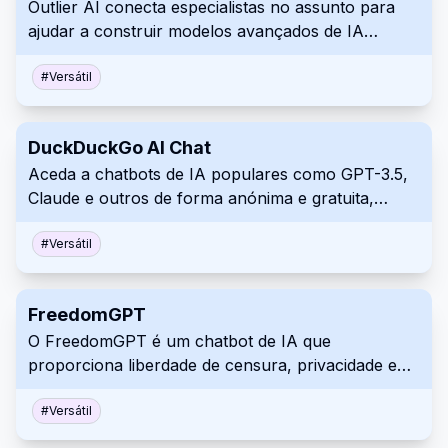
Outlier AI conecta especialistas no assunto para
ajudar a construir modelos avançados de IA
generativa por meio de oportunidades de trabalho
remoto flexíveis.
#
Versátil
DuckDuckGo AI Chat
Aceda a chatbots de IA populares como GPT-3.5,
Claude e outros de forma anónima e gratuita,
mantendo a sua privacidade, através do
DuckDuckGo AI Chat.
#
Versátil
FreedomGPT
O FreedomGPT é um chatbot de IA que
proporciona liberdade de censura, privacidade e
acesso offline a vários modelos de IA, sem
necessidade de competências técnicas.
#
Versátil