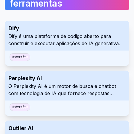
ferramentas
Dify
Dify é uma plataforma de código aberto para
construir e executar aplicações de IA generativa.
#
Versátil
Perplexity AI
O Perplexity AI é um motor de busca e chatbot
com tecnologia de IA que fornece respostas
precisas e em tempo real para perguntas
complexas, citando fontes atualizadas.
#
Versátil
Outlier AI