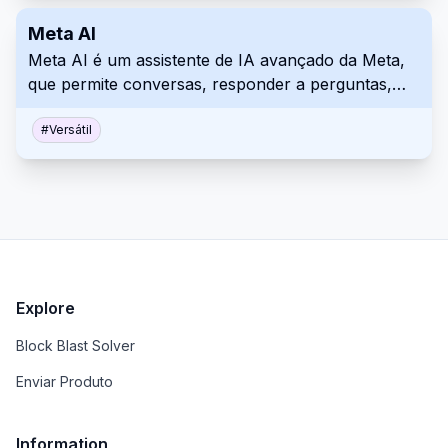
Meta AI
Meta AI é um assistente de IA avançado da Meta,
que permite conversas, responder a perguntas,
gerar imagens e executar várias tarefas nas suas
plataformas.
#
Versátil
Explore
Block Blast Solver
Enviar Produto
Information