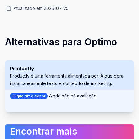
Atualizado em 2026-07-25
Alternativas para Optimo
Productly
Productly é uma ferramenta alimentada por IA que gera
instantaneamente texto e conteúdo de marketing
otimizado para lojas de e-commerce, incluindo
Ainda não há avaliação
O que diz o editor
descrições de produtos, emails, textos de anúncios e
muito mais.
Encontrar mais