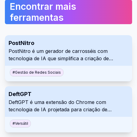
Encontrar mais
ferramentas
PostNitro
PostNitro é um gerador de carrosséis com
tecnologia de IA que simplifica a criação de
conteúdo visualmente atraente para mídias sociais.
Insira conteúdo, tópicos ou palavras-chave para
#
Gestão de Redes Sociais
gerar carrosséis personalizados que incorporem
os elementos da sua marca. Melhore sua presença
DeftGPT
nas redes sociais sem experiência em design.
DeftGPT é uma extensão do Chrome com
tecnologia de IA projetada para criação de
conteúdo e geração de ideias. Ele usa GPT-4 e
GPT-3.5 para oferecer geração de texto em tempo
#
Versátil
real, criação de arte com IA e interação com