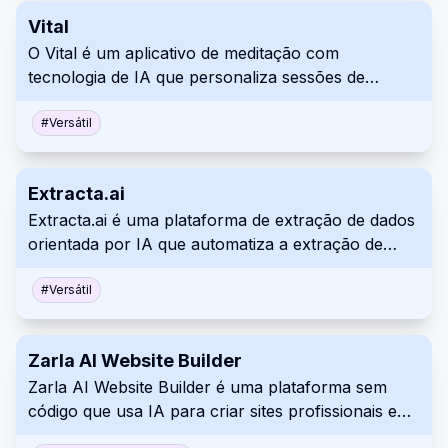
documentos em vários idiomas. O DeftGPT ajuda
Vital
os usuários a agilizar as tarefas online e superar
O Vital é um aplicativo de meditação com
bloqueios criativos de dentro do navegador.
tecnologia de IA que personaliza sessões de
meditação guiada de acordo com suas
necessidades e objetivos. Ele ajuda os usuários a
#
Versátil
reduzir o estresse, melhorar o foco e estabelecer
uma prática de meditação regular por meio de
Extracta.ai
diversas técnicas e orientação baseada em IA.
Extracta.ai é uma plataforma de extração de dados
orientada por IA que automatiza a extração de
dados estruturados de vários documentos não
estruturados. Ele permite que os usuários criem
#
Versátil
modelos de extração personalizados sem
treinamento complexo, suportando muitos tipos de
Zarla AI Website Builder
documentos, incluindo imagens digitalizadas e
Zarla AI Website Builder é uma plataforma sem
arquivos digitais. Simplifique seu processamento de
código que usa IA para criar sites profissionais em
dados e reduza os erros de entrada manual.
segundos. Ele automatiza a criação de conteúdo, a