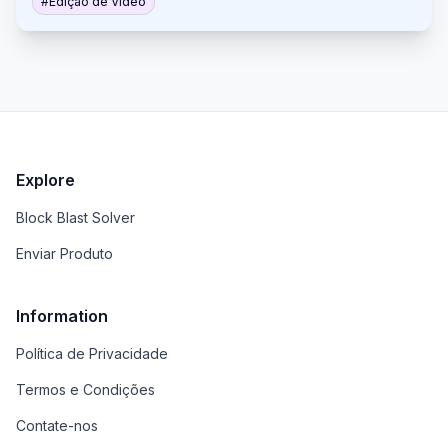
("um", "ah") de vídeos, visando principalmente
#
Edição de Vídeo
conteúdo de "talking head". Isso agiliza o processo
de edição e cria conteúdo mais envolvente.
Explore
Block Blast Solver
Enviar Produto
Information
Política de Privacidade
Termos e Condições
Contate-nos