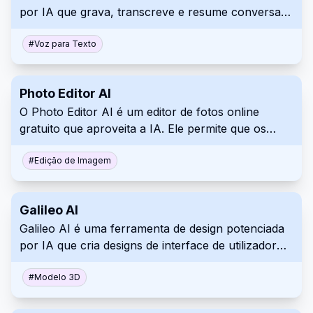
por IA que grava, transcreve e resume conversas.
Ele se integra com várias plataformas de
videoconferência e produtividade para fornecer
#
Voz para Texto
informações abrangentes sobre o conteúdo da
reunião. Isso facilita a ação eficiente sobre
Photo Editor AI
discussões e decisões importantes tomadas.
O Photo Editor AI é um editor de fotos online
gratuito que aproveita a IA. Ele permite que os
usuários removam rapidamente objetos, pessoas
ou manchas indesejadas das imagens. Melhore a
#
Edição de Imagem
qualidade da imagem sem esforço com esta
ferramenta intuitiva.
Galileo AI
Galileo AI é uma ferramenta de design potenciada
por IA que cria designs de interface de utilizador
editáveis a partir de descrições de texto e imagens.
Gera IUs completas rapidamente, poupando aos
#
Modelo 3D
designers um tempo significativo. Este fluxo de
trabalho eficiente permite focar em decisões de