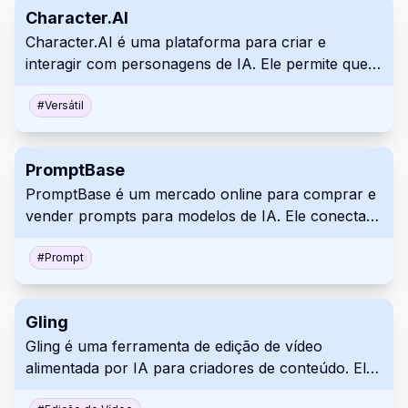
Character.AI
design de alto impacto em vez de trabalho manual.
Character.AI é uma plataforma para criar e
interagir com personagens de IA. Ele permite que
os usuários tenham conversas envolventes,
colaborem em projetos criativos e explorem
#
Versátil
diferentes cenários. Explore Character.AI para ter
conversas realistas, ou use-o para ajudar a
PromptBase
praticar outro idioma ou como uma ferramenta
PromptBase é um mercado online para comprar e
educacional, assistencial ou baseada em negócios.
vender prompts para modelos de IA. Ele conecta
criadores e usuários de prompts de IA, fornecendo
uma plataforma para descobrir, comprar e vender
#
Prompt
prompts otimizados para diferentes fins criativos.
Isso agiliza o processo de criação de prompts e
Gling
economiza horas ou até dias de experimentação.
Gling é uma ferramenta de edição de vídeo
alimentada por IA para criadores de conteúdo. Ele
remove automaticamente silêncios e disfluências