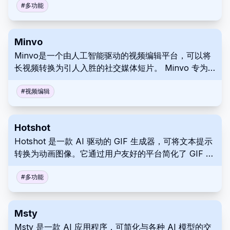
容性。非常适合涉及敏感数据的个人项目、研究或开发
#
多功能
工作。
Minvo
Minvo是一个由人工智能驱动的视频编辑平台，可以将
长视频转换为引人入胜的社交媒体短片。 Minvo 专为
内容创作者、营销人员和企业而设计，可自动执行编辑
过程，并提供字幕翻译、品牌定制、排程和效果分析工
#
视频编辑
具。
Hotshot
Hotshot 是一款 AI 驱动的 GIF 生成器，可将文本提示
转换为动画图像。它通过用户友好的平台简化了 GIF 的
创建。Hotshot 使人们能够使用动态视觉效果增强内
容。
#
多功能
Msty
Msty 是一款 AI 应用程序，可简化与各种 AI 模型的交