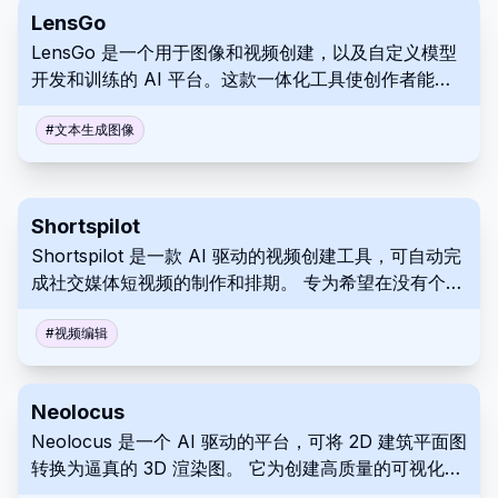
LensGo
LensGo 是一个用于图像和视频创建，以及自定义模型
开发和训练的 AI 平台。这款一体化工具使创作者能够
在一个强大的应用程序中生成视觉效果、制作视频动画
并探索 AI 模型开发。轻松生成图像，为您的项目添加
#
文本生成图像
动态效果，并根据您自己的图像创建工作流程定制
LensGo。
Shortspilot
Shortspilot 是一款 AI 驱动的视频创建工具，可自动完
成社交媒体短视频的制作和排期。 专为希望在没有个人
拍摄的情况下增强其在线形象的内容创作者而设计，它
可以根据热门利基主题生成视频。 主要功能包括将
#
视频编辑
Reddit 故事转换为视频并生成引人入胜的配音，从而简
化视频创建和发布过程。
Neolocus
Neolocus 是一个 AI 驱动的平台，可将 2D 建筑平面图
转换为逼真的 3D 渲染图。 它为创建高质量的可视化效
果提供了一种快速高效的解决方案，使建筑、室内设计