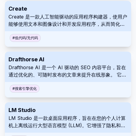
Create
Create 是一款人工智能驱动的应用程序构建器，使用户
能够使用文本和图像设计和开发应用程序，从而简化了
传统编码。 它对于为企业创建内部工具特别有用，使用
户能够简化工作流程。 Create 使经验丰富的开发人员
#
低代码/无代码
和初学者都能够快速有效地将他们的应用程序想法变为
现实。
Drafthorse AI
Drafthorse AI 是一个 AI 驱动的 SEO 内容平台，旨在
通过优化的、可随时发布的文章来提升在线形象。 它与
WordPress 和 Webflow 等领先的 CMS 平台无缝集
成，从而可以轻松发布。 在几分钟内改进您的内容生成
#
搜索引擎优化
工作流程，从关键词到在线文章。
LM Studio
LM Studio 是一款桌面应用程序，旨在在您的个人计算
机上离线运行大型语言模型 (LLM)。它增强了隐私和数
据安全性，同时提供与 Hugging Face 上各种模型的兼