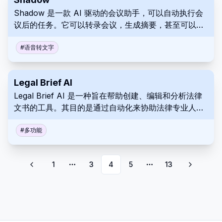
Shadow 是一款 AI 驱动的会议助手，可以自动执行会
议后的任务。它可以转录会议，生成摘要，甚至可以执
行特定的后续操作，从而提高生产力并简化工作流程。
您的录音存储在本地，以提高安全性和隐私。
#
语音转文字
Legal Brief AI
Legal Brief AI 是一种旨在帮助创建、编辑和分析法律
文书的工具。其目的是通过自动化来协助法律专业人士
并改善工作流程。该自动化系统还可以帮助检查是否符
合法律要求和其他协议。
#
多功能
1
3
4
5
13
More pages
More pages