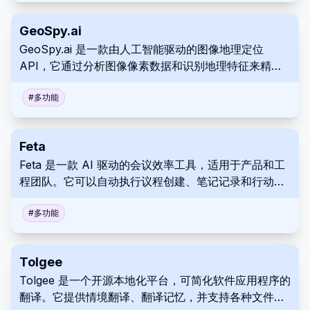
GeoSpy.ai
GeoSpy.ai 是一款由人工智能驱动的图像地理定位
API，它通过分析图像像素数据和识别地理特征来精确
定位位置。它可以使用 Python、Java 等无缝集成到各
种编程环境中。GeoSpy.ai 提供灵活的定价层级，从用
#
多功能
于试用的免费使用到用于广泛商业目的的可扩展计划以
及定制的企业安排。
Feta
Feta 是一款 AI 驱动的会议效率工具，适用于产品和工
程团队。它可以自动执行议程创建、笔记记录和行动项
跟踪等任务，从而实现更高效、更有成效的会议。
#
多功能
Tolgee
Tolgee 是一个开源本地化平台，可简化软件应用程序的
翻译。它提供情境翻译、翻译记忆，并支持各种文件格