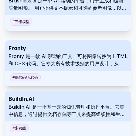
Brushless.ai 是一个 AI 驱动的平台，用于生成和编辑
矢量图形。 用户提供文本提示和可选的参考图像，以快
速和直观的方式创建可编辑和可缩放的矢量图稿。 该工
具提供定制的风格创作，以实现独特的输出。
#
三维模型
Fronty
Fronty 是一款 AI 驱动的工具，可将图像转换为 HTML
和 CSS 代码。它专为所有技术级别的用户设计，从经
验丰富的 Web 开发人员到没有编码经验的人。 使用
Fronty 从设计模型或屏幕截图中快速创建网页。
#
低代码/无代码
BuildIn.AI
BuildIn.AI 是一个基于云的知识管理和协作平台。它集
中信息，通过提供文档存储等工具来提高组织性和生产
力。
#
多功能