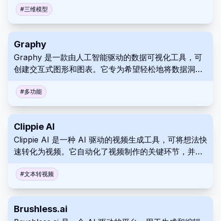
和房地产行业的专业人士受益。 与传统方法相比，这简
#
三维模型
化并优化了工作流程，从而节省了时间和资源。
Graphy
Graphy 是一款由人工智能驱动的数据可视化工具，可
创建交互式图形和图表。它专为希望轻松地将数据洞察
转化为引人注目的视觉效果，从而讲述更清晰的故事，
并改善沟通、协作和决策的专业人士而设计。
#
多功能
Clippie AI
Clippie AI 是一种 AI 驱动的视频生成工具，可将想法快
速转化为视频。它自动化了视频制作的关键环节，并提
供了多个自定义选项，从而简化了用户的创作过程。 无
论是社交媒体还是各种商业推广，Clippie AI 都能为营
#
文本转视频
销视频提供快速创作。
Brushless.ai