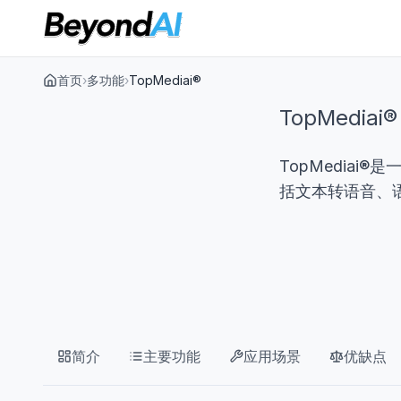
首页
›
多功能
›
TopMediai®
TopMediai®
TopMedia
括文本转语音、
简介
主要功能
应用场景
优缺点