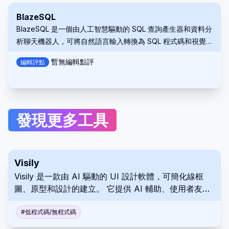
BlazeSQL
BlazeSQL 是一個由人工智慧驅動的 SQL 查詢產生器和資料分
析聊天機器人，可將自然語言輸入轉換為 SQL 程式碼和視覺
化。
暫無編輯點評
編輯評點
發現更多工具
Visily
Visily 是一款由 AI 驅動的 UI 設計軟體，可簡化線框
圖、原型和設計的建立。 它提供 AI 輔助、使用者友善
的介面、預先建置的元件和協作功能，並且無論設計經
驗如何，都易於使用。
#
低程式碼/無程式碼