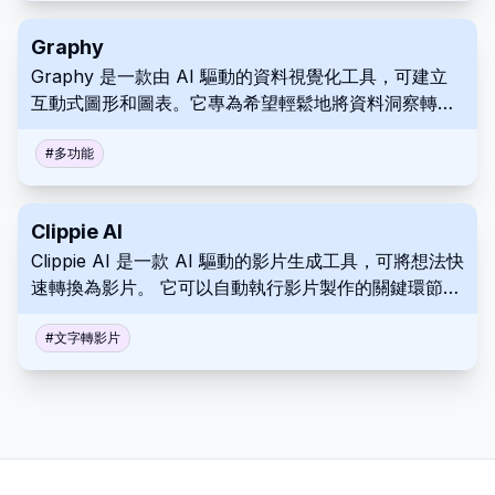
Graphy
Graphy 是一款由 AI 驅動的資料視覺化工具，可建立
互動式圖形和圖表。它專為希望輕鬆地將資料洞察轉化
為引人注目的視覺效果，以講述更清晰的故事，並改善
溝通、協作和決策的專業人士而設計。
#
多功能
Clippie AI
Clippie AI 是一款 AI 驅動的影片生成工具，可將想法快
速轉換為影片。 它可以自動執行影片製作的關鍵環節，
並提供多種自訂選項，從而簡化使用者的創作過程。 無
論是社交媒體還是各種業務推廣需要，Clippie AI 都可
#
文字轉影片
以為行銷影片提供快速建立功能。