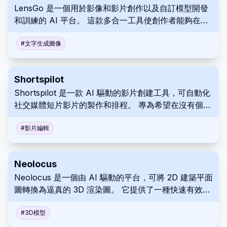
LensGo 是一個用於影像和影片創作以及自訂模型開發
和訓練的 AI 平台。 這款多合一工具使創作者能夠在一
個功能強大的應用程式中生成視覺效果、製作影片動畫
和探索 AI 模型開發。 輕鬆生成影像、為您的專案添加
#
文字生成圖像
動態效果，並根據您自己的影像創作工作流程自訂
LensGo。
Shortspilot
Shortspilot 是一款 AI 驅動的影片創建工具，可自動化
社交媒體短片影片的製作和排程。 專為希望在沒有個人
拍攝的情況下增強其線上形象的內容創作者而設計，它
根據熱門的利基主題生成影片。 主要功能包括將 Reddit
#
影片編輯
故事轉換為影片，以及生成引人入勝的語音合成，從而
簡化影片創建和發佈過程。
Neolocus
Neolocus 是一個由 AI 驅動的平台，可將 2D 建築平面
圖轉換為逼真的 3D 渲染圖。 它提供了一種快速有效的
解決方案，用於建立高品質的視覺化效果，使建築、室
內設計和房地產專業人士受益。 與傳統方法相比，這簡
#
3D模型
化並精簡了工作流程，從而節省了時間和資源。