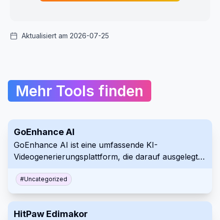
Aktualisiert am 2026-07-25
Mehr Tools finden
GoEnhance AI
GoEnhance AI ist eine umfassende KI-
Videogenerierungsplattform, die darauf ausgelegt
ist, die Erstellung professioneller visueller Inhalte
aus Texten, Bildern und vorhandenem
#
Uncategorized
Videomaterial zu vereinfachen. Sie verfügt über
eine robuste Suite von Tools, darunter
HitPaw Edimakor
hochauflösende Video-zu-Anime-Konvertierung,