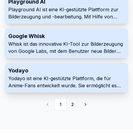
Playground AI
Grundlage verschiedener Eingabeparameter zu
Playground AI ist eine KI-gestützte Plattform zur
erstellen, einschließlich Bildtransformation, Text-
Bilderzeugung und -bearbeitung. Mit Hilfe von
oder Konzeptfilter. Von der Konzeption bis zum
Stable Diffusion-Modellen wandelt sie
Merchandise mit seinem sozialen Raum für
Textaufforderungen in einzigartige Visualisierungen
Künstler und dem robusten digitalen Druckstudio in
Google Whisk
um und bietet eine vielfältige Sammlung von
der Plattform können Benutzer mit geringem
Whisk ist das innovative KI-Tool zur Bilderzeugung
Werkzeugen zur Bildbearbeitung.
Aufwand einzigartige Kreationen monetarisieren.
von Google Labs, mit dem Benutzer neue Bilder
erstellen können, indem sie vorhandene Bilder als
Eingabeaufforderungen verwenden, anstatt sich
Yodayo
auf Textbeschreibungen zu verlassen.
Yodayo ist eine KI-gestützte Plattform, die für
Anime-Fans entwickelt wurde. Sie ermöglicht es
Benutzern, Kunst zu generieren, mit Charakteren
zu interagieren und sich innerhalb einer lebendigen
1
2
Community zu vernetzen.