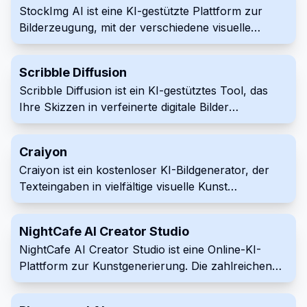
StockImg AI ist eine KI-gestützte Plattform zur
Umgebungen.
Bilderzeugung, mit der verschiedene visuelle
Inhalte erstellt werden können, darunter Logos,
Buchcover und Stockfotos. Diese
Scribble Diffusion
benutzerfreundliche Plattform hilft sowohl
Scribble Diffusion ist ein KI-gestütztes Tool, das
Fachleuten als auch Einzelpersonen, auf einfache
Ihre Skizzen in verfeinerte digitale Bilder
Weise hochwertige Bilder zu erstellen.
verwandelt. Indem Sie Ihrer Skizze eine
Textanweisung hinzufügen, können Sie die
Craiyon
Interpretation der KI und die Generierung des
Craiyon ist ein kostenloser KI-Bildgenerator, der
endgültigen Bildes lenken. Dieses zugängliche
Texteingaben in vielfältige visuelle Kunst
Online-Tool ist sowohl für Anfänger als auch für
umwandelt. Er ist über eine benutzerfreundliche
erfahrene Künstler geeignet.
Oberfläche leicht zugänglich und ideal für Content-
NightCafe AI Creator Studio
Ersteller, Pädagogen und alle, die kreative
NightCafe AI Creator Studio ist eine Online-KI-
Inspiration suchen.
Plattform zur Kunstgenerierung. Die zahlreichen
KI-Algorithmen ermöglichen es Kreativen aller
Erfahrungsstufen, einzigartige Kunstwerke auf der