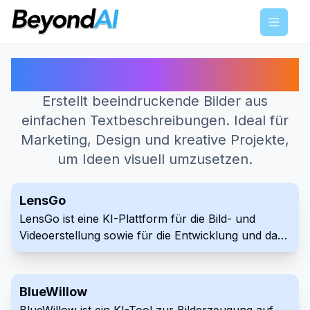
Menu
Beste KI-Tools für Text zu Bild
Erstellt beeindruckende Bilder aus
einfachen Textbeschreibungen. Ideal für
Marketing, Design und kreative Projekte,
um Ideen visuell umzusetzen.
LensGo
LensGo ist eine KI-Plattform für die Bild- und
Videoerstellung sowie für die Entwicklung und das
Training benutzerdefinierter Modelle. Dieses All-in-
One-Tool ermöglicht es Kreativen, Grafiken zu
erstellen, Videos zu animieren und die KI-
BlueWillow
Modellentwicklung innerhalb einer einzigen,