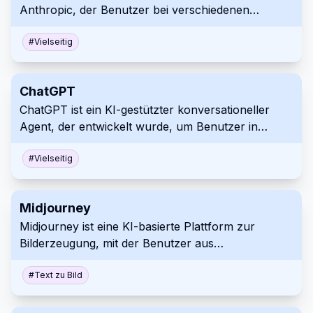
Anthropic, der Benutzer bei verschiedenen
Webseite.
Konversationsaufgaben unterstützt und gleichzeitig
Sicherheit und Benutzerfreundlichkeit priorisiert. Er
#
Vielseitig
nutzt modernste Verarbeitung natürlicher Sprache,
um informative, kontextbezogene Antworten zu
ChatGPT
liefern.
ChatGPT ist ein KI-gestützter konversationeller
Agent, der entwickelt wurde, um Benutzer in
natürliche Sprachdialoge einzubinden. Er versteht
und generiert Texte und unterstützt Benutzer bei
#
Vielseitig
verschiedenen Aufgaben, beantwortet Fragen oder
bietet Unterhaltung in verschiedenen Kontexten.
Midjourney
Midjourney ist eine KI-basierte Plattform zur
Bilderzeugung, mit der Benutzer aus
Textbeschreibungen beeindruckende Grafiken
erstellen können. Es verwendet fortschrittliche
#
Text zu Bild
Machine-Learning-Algorithmen, um
Eingabeaufforderungen zu interpretieren und