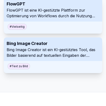
FlowGPT
hochwertige Kunstwerke zu produzieren, die sich
FlowGPT ist eine KI-gestützte Plattform zur
an Künstler, Designer und kreative Enthusiasten
Optimierung von Workflows durch die Nutzung
richten.
modernster Fähigkeiten der Verarbeitung
natürlicher Sprache. Sie ermöglicht es Benutzern,
#
Vielseitig
ihre Arbeitsprozesse über konversationelle
Schnittstellen und automatisierte
Bing Image Creator
Aufgabenabwicklung zu erstellen, zu verwalten
Bing Image Creator ist ein KI-gestütztes Tool, das
und zu optimieren.
Bilder basierend auf textuellen Eingaben der
Benutzer generiert. Durch die Nutzung
fortschrittlicher Machine-Learning-Algorithmen
#
Text zu Bild
können Benutzer einzigartige und
benutzerdefinierte Grafiken für verschiedene
Anwendungen erstellen, von Social Media bis hin
zu Marketingmaterialien.