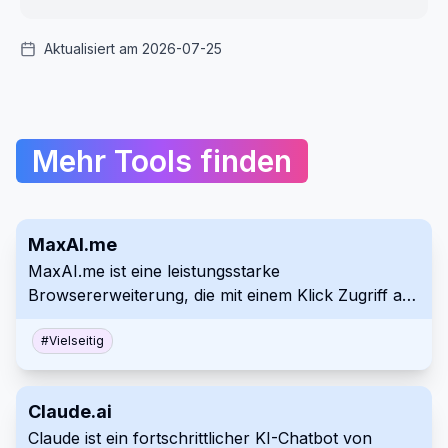
Aktualisiert am 2026-07-25
Mehr Tools finden
MaxAI.me
MaxAI.me ist eine leistungsstarke
Browsererweiterung, die mit einem Klick Zugriff auf
fortschrittliche KI-Modelle wie ChatGPT, Claude,
Gemini und mehr bietet. Sie steigert die
#
Vielseitig
Produktivität durch Funktionen wie
Schreibverbesserung, Grammatikprüfung,
Claude.ai
Zusammenfassung, KI-Chat und
Claude ist ein fortschrittlicher KI-Chatbot von
Suchmaschinenoptimierung, alles direkt auf jeder