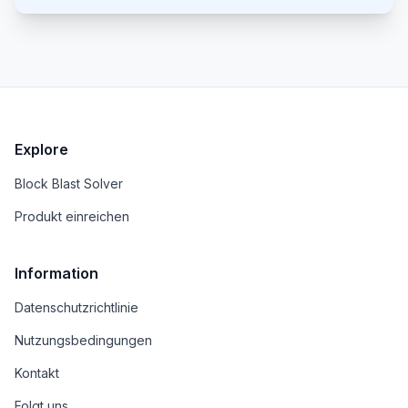
eine integrierte Versionskontrolle. Benutzer
behalten das volle Eigentum am generierten Code,
was die Zusammenarbeit mit menschlichen
Entwicklern erleichtert.
Explore
Block Blast Solver
Produkt einreichen
Information
Datenschutzrichtlinie
Nutzungsbedingungen
Kontakt
Folgt uns