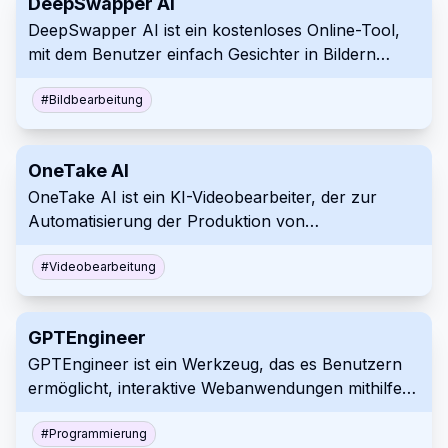
DeepSwapper AI
professioneller Video-Thumbnails zu vereinfachen
DeepSwapper AI ist ein kostenloses Online-Tool,
und zu beschleunigen.
mit dem Benutzer einfach Gesichter in Bildern
austauschen können. Es bietet unbegrenzte
Nutzung und liefert qualitativ hochwertige,
#
Bildbearbeitung
realistische Ergebnisse ohne Wasserzeichen oder
Werbung. Der Dienst ist sicher und speichert keine
OneTake AI
hochgeladenen Bilder.
OneTake AI ist ein KI-Videobearbeiter, der zur
Automatisierung der Produktion von
Videopräsentationen entwickelt wurde. Er wandelt
Rohmaterial mithilfe eines einfachen Prozesses in
#
Videobearbeitung
professionell bearbeitete Videos mit Titeln,
Übergängen und Animationen um. Nutzen Sie
GPTEngineer
OneTake AI, um schnell professionelle Videoinhalte
GPTEngineer ist ein Werkzeug, das es Benutzern
für verschiedene Plattformen zu erstellen.
ermöglicht, interaktive Webanwendungen mithilfe
natürlicher Sprachbeschreibungen zu erstellen. Es
unterstützt schnelles Prototyping und beinhaltet
#
Programmierung