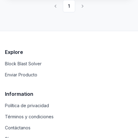
varios idiomas y prioriza la privacidad del usuario al
1
no almacenar correos electrónicos ni datos
personales.
Explore
Block Blast Solver
Enviar Producto
Information
Política de privacidad
Términos y condiciones
Contáctanos