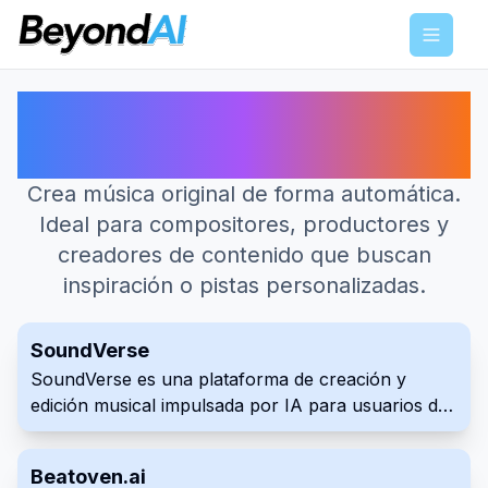
Menu
Las mejores herramientas de IA
para Generador de Música
Crea música original de forma automática.
Ideal para compositores, productores y
creadores de contenido que buscan
inspiración o pistas personalizadas.
SoundVerse
SoundVerse es una plataforma de creación y
edición musical impulsada por IA para usuarios de
todos los niveles de habilidad. Ofrece herramientas
de IA para generar música a partir de texto, ayudar
Beatoven.ai
con las letras y editar pistas de audio. La