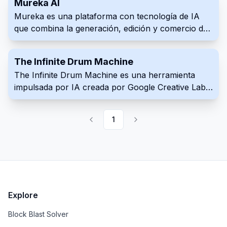
Mureka AI
Mureka es una plataforma con tecnología de IA
que combina la generación, edición y comercio de
derechos de autor de música, permitiendo a los
creadores transformar la inspiración musical en
The Infinite Drum Machine
canciones de alta calidad.
The Infinite Drum Machine es una herramienta
impulsada por IA creada por Google Creative Lab
que permite a los usuarios crear ritmos únicos
utilizando sonidos de la vida cotidiana. Esta
1
innovadora herramienta utiliza el aprendizaje
automático para organizar una vasta biblioteca de
más de 6330 sonidos, incluidas contribuciones de
la London Philharmonia Orchestra. Con su interfaz
intuitiva, los usuarios pueden explorar estos
sonidos, descubrir elementos de audio similares y
Explore
crear sus propios ritmos personalizados.
Block Blast Solver