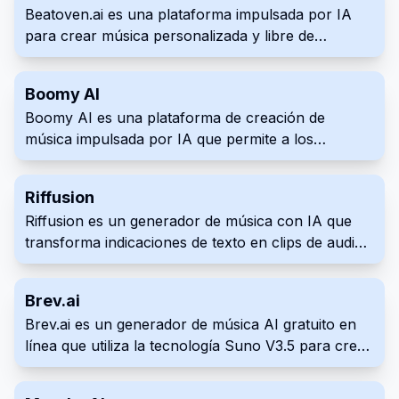
Beatoven.ai es una plataforma impulsada por IA
plataforma tiene como objetivo simplificar el
para crear música personalizada y libre de
proceso de convertir ideas musicales en realidad.
derechos. Diseñada para creadores de contenido,
ofrece una variedad de géneros y estados de
Boomy AI
ánimo para adaptarse perfectamente a cualquier
Boomy AI es una plataforma de creación de
proyecto. Agiliza tu flujo de trabajo con bandas
música impulsada por IA que permite a los
sonoras de alta calidad, generadas sin esfuerzo
usuarios crear y compartir canciones originales en
por la IA.
segundos. Los usuarios pueden personalizar sus
Riffusion
creaciones y distribuirlas en los principales
Riffusion es un generador de música con IA que
servicios de transmisión, obteniendo regalías por
transforma indicaciones de texto en clips de audio.
cada reproducción.
Utilizando una versión modificada del modelo de
generación de imágenes Stable Diffusion, crea
Brev.ai
espectrogramas, representaciones visuales del
Brev.ai es un generador de música AI gratuito en
sonido, que luego se convierten en música audible.
línea que utiliza la tecnología Suno V3.5 para crear
Explora y experimenta con variados estilos y
música original de alta calidad a partir de
transiciones musicales con facilidad a través de
descripciones de texto.
una interfaz intuitiva de aplicación web.