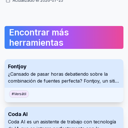
Actualizado el 2026-07-25
Encontrar más
herramientas
Fontjoy
¿Cansado de pasar horas debatiendo sobre la
combinación de fuentes perfecta? Fontjoy, un sitio
web innovador impulsado por el aprendizaje
automático, simplifica la combinación de fuentes
#
Versátil
para diseñadores y entusiastas de la tipografía por
igual. Con su interfaz fácil de usar y su potente
Coda AI
motor de aprendizaje profundo, Fontjoy analiza las
Coda AI es un asistente de trabajo con tecnología
características de las fuentes y genera