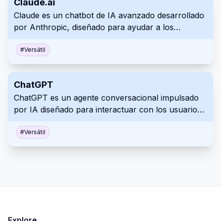
Claude.ai
la búsqueda, todo directamente en cualquier
para elevar sus proyectos al siguiente nivel.
Claude es un chatbot de IA avanzado desarrollado
página web.
por Anthropic, diseñado para ayudar a los
usuarios en diversas tareas conversacionales
priorizando la seguridad y la facilidad de uso.
#
Versátil
Aprovecha el procesamiento del lenguaje natural
de vanguardia para proporcionar respuestas
ChatGPT
informativas y conscientes del contexto.
ChatGPT es un agente conversacional impulsado
por IA diseñado para interactuar con los usuarios
en diálogos de lenguaje natural. Entiende y genera
texto, ayudando a los usuarios con varias tareas,
#
Versátil
respondiendo preguntas o proporcionando
entretenimiento en múltiples contextos.
Explore