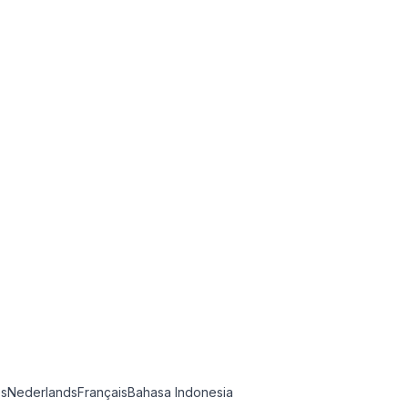
ês
Nederlands
Français
Bahasa Indonesia