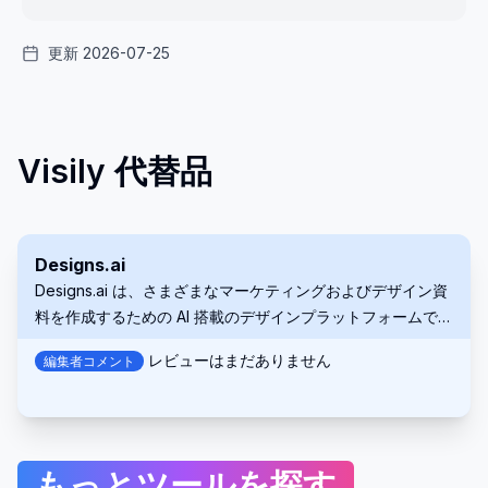
更新 2026-07-25
Visily 代替品
Designs.ai
Designs.ai は、さまざまなマーケティングおよびデザイン資
料を作成するための AI 搭載のデザインプラットフォームで
す。ロゴ、動画、バナーなどを生成するツールスイートを提
レビューはまだありません
編集者コメント
供し、あらゆる経験レベルのユーザーの創造的なプロセスを
簡素化します。この包括的なプラットフォームは、個人と組
織の両方を支援します。
もっとツールを探す