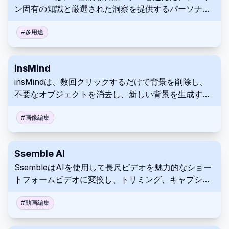
ン固有の知識と厳選された洞察を提供するパーソナラ
イズされたAI調査エージェントです。
#
多用途
insMind
insMindは、数回クリックするだけで背景を削除し、
不要なオブジェクトを消去し、新しい背景を生成する
ことで、製品画像を強化する、無料のAI搭載写真編集
ツールです。
#
画像編集
Ssemble AI
SsembleはAIを使用して長尺ビデオを魅力的なショー
トフォームビデオに変換し、トリミング、キャプショ
ン、トランジション、サウンドエフェクトなどの機能
を提供します。
#
動画編集