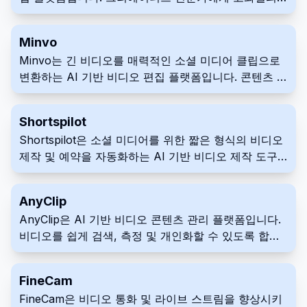
선하고 시청자 참여도를 높이십시오.
제어 가능한 비디오 콘텐츠를 효율적으로 제작할 수 있
는 도구를 제공합니다. 이 플랫폼은 고급 AI 기능, 협업
Minvo
도구 및 사용자 친화적인 인터페이스를 통합합니다.
Minvo는 긴 비디오를 매력적인 소셜 미디어 클립으로
변환하는 AI 기반 비디오 편집 플랫폼입니다. 콘텐츠 제
작자, 마케터 및 기업을 위해 설계된 Minvo는 편집 프
로세스를 자동화하고 자막 번역, 브랜딩 사용자 정의,
Shortspilot
스케줄링 및 성능 분석 도구를 제공합니다.
Shortspilot은 소셜 미디어를 위한 짧은 형식의 비디오
제작 및 예약을 자동화하는 AI 기반 비디오 제작 도구
입니다. 개인 촬영 없이 온라인 인지도를 높이려는 콘텐
츠 제작자를 위해 설계되었으며, 인기 있는 틈새 주제를
AnyClip
기반으로 비디오를 생성합니다. 주요 기능으로는
AnyClip은 AI 기반 비디오 콘텐츠 관리 플랫폼입니다.
Reddit 스토리를 비디오로 변환하고 매력적인 음성 해
비디오를 쉽게 검색, 측정 및 개인화할 수 있도록 합니
설을 생성하여 비디오 제작 및 게시 프로세스를 단순화
다. 기업은 AnyClip을 마케팅, 내부 커뮤니케이션 및 기
하는 것이 있습니다.
타 애플리케이션에 사용합니다.
FineCam
FineCam은 비디오 통화 및 라이브 스트림을 향상시키