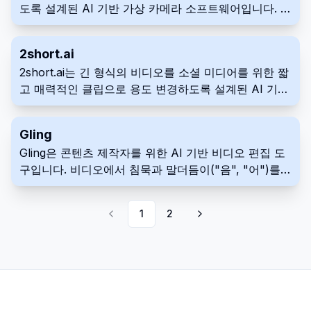
도록 설계된 AI 기반 가상 카메라 소프트웨어입니다. 실
시간 배경 향상, 다양한 필터, 전문적인 브랜딩 템플릿,
널리 사용되는 회의 및 스트리밍 앱과의 원활한 통합을
2short.ai
제공합니다. FineCam을 사용하여 비디오 프레젠테이
2short.ai는 긴 형식의 비디오를 소셜 미디어를 위한 짧
션을 향상시키고 청중에게 오래도록 영향을 미치십시
고 매력적인 클립으로 용도 변경하도록 설계된 AI 기반
오.
비디오 편집 도구입니다. AI를 사용하여 주요 순간을 식
별하고 얼굴 추적 및 애니메이션 자막과 같은 기능을 제
Gling
공합니다. 이를 통해 제작자는 도달 범위와 시청자 참여
Gling은 콘텐츠 제작자를 위한 AI 기반 비디오 편집 도
도를 극대화할 수 있습니다.
구입니다. 비디오에서 침묵과 말더듬이("음", "어")를
자동으로 제거하여 주로 "토킹 헤드" 콘텐츠를 대상으
로 합니다. 이를 통해 편집 프로세스를 간소화하고 더욱
1
2
매력적인 콘텐츠를 만듭니다.