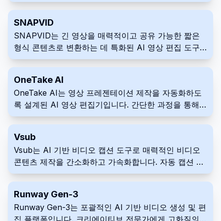
자동화를 통합한 통합 작업 공간을 통해 동영상 제작 프
로세스를 간소화합니다. 이를 통해 기업은 스튜디오 품
SNAPVID
질의 그래픽과 자막을 사용하여 전문적이고 브랜드에
SNAPVID는 긴 영상을 매력적이고 공유 가능한 짧은
맞는 동영상을 효율적으로 제작할 수 있습니다.
형식 콘텐츠로 변환하는 데 특화된 AI 영상 편집 도구
입니다. 인공지능을 활용하여 바이럴 쇼츠를 빠르고 효
율적으로 제작하기 위한 편집 과정을 간소화합니다. 플
OneTake AI
랫폼은 소셜 미디어를 위한 영상을 맞춤화하고 최적화
OneTake AI는 영상 프레젠테이션 제작을 자동화하도
하는 다양한 기능을 제공합니다.
록 설계된 AI 영상 편집기입니다. 간단한 과정을 통해
원본 푸티지를 타이틀, 전환 효과, 애니메이션 등이 포
함된 완성된 영상으로 변환합니다. OneTake AI를 활용
Vsub
하여 다양한 플랫폼에 맞는 전문가 수준의 영상 콘텐츠
Vsub는 AI 기반 비디오 캡션 도구로 매력적인 비디오
를 빠르게 제작하세요.
콘텐츠 제작을 간소화하고 가속화합니다. 자동 캡션 생
성, AI 음성 해설 및 애니메이션 이모티콘을 제공하며,
특히 Reddit과 같은 플랫폼과 스토리텔링 콘텐츠가 번
Runway Gen-3
성하는 다른 소셜 미디어에 집중하는 제작자에게 적합
Runway Gen-3는 포괄적인 AI 기반 비디오 생성 및 편
합니다. Vsub를 사용하여 비디오 제작 워크플로우를 개
집 플랫폼입니다. 크리에이티브 전문가에게 고화질의