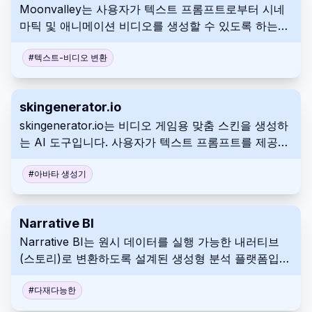
Moonvalley는 사용자가 텍스트 프롬프트로부터 시네
마틱 및 애니메이션 비디오를 생성할 수 있도록 하는
AI 비디오 생성기입니다. 첨단 AI 기술을 사용하여 복
잡한 비디오 제작을 단순화합니다. 이 플랫폼은 효율적
#
텍스트-비디오 변환
인 콘텐츠 제작을 위한 맞춤형 템플릿 및 실시간 편집과
같은 기능을 제공합니다.
skingenerator.io
skingenerator.io는 비디오 게임용 맞춤 스킨을 생성하
는 AI 도구입니다. 사용자가 텍스트 프롬프트를 제공하
면, 도구는 설명에 기반하여 스킨을 생성합니다. 다양한
생성 모델에 접근하기 위한 여러 가격 플랜을 제공합니
#
아바타 생성기
다.
Narrative BI
Narrative BI는 원시 데이터를 실행 가능한 내러티브
(스토리)로 변환하도록 설계된 생성형 분석 플랫폼입니
다. 분석 및 보고 프로세스를 자동화하여 팀에 명확한
인사이트를 제공합니다. 이 플랫폼은 사용자가 데이터
#
다재다능한
기반 의사결정을 내리고 성과를 개선하도록 돕습니다.