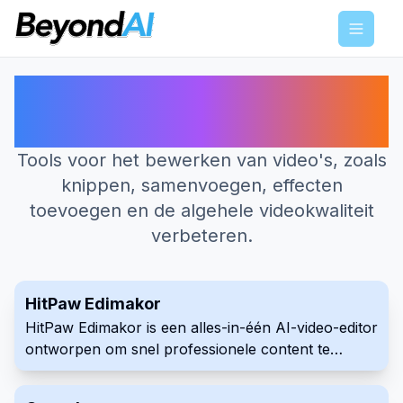
Menu
Beste AI-tools voor
Videobewerking
Tools voor het bewerken van video's, zoals
knippen, samenvoegen, effecten
toevoegen en de algehele videokwaliteit
verbeteren.
HitPaw Edimakor
HitPaw Edimakor is een alles-in-één AI-video-editor
ontworpen om snel professionele content te
creëren. Het vereenvoudigt videocreatie met
functies zoals automatische ondertiteling, tekst-