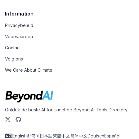
Information
Privacybeleid
Voorwaarden
Contact
Volg ons
We Care About Climate
Ontdek de beste AI-tools met de Beyond AI Tools Directory!
English
한국어
日本語
繁體中文
简体中文
Deutsch
Español