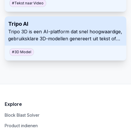
levensechte avatars, natuurlijke stemmen en
#
Tekst naar Video
aanpasbare sjablonen.
Tripo AI
Tripo 3D is een AI-platform dat snel hoogwaardige,
gebruiksklare 3D-modellen genereert uit tekst of
afbeeldingen in seconden.
#
3D Model
Explore
Block Blast Solver
Product indienen