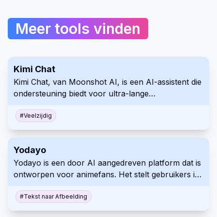
Meer tools vinden
Kimi Chat
Kimi Chat, van Moonshot AI, is een AI-assistent die
ondersteuning biedt voor ultra-lange
contextverwerking (tot 2 miljoen Chinese tekens),
browsen op het web en multi-platform
#
Veelzijdig
synchronisatie.
Yodayo
Yodayo is een door AI aangedreven platform dat is
ontworpen voor animefans. Het stelt gebruikers in
staat om kunst te genereren, met personages te
communiceren en contact te maken binnen een
#
Tekst naar Afbeelding
levendige community.