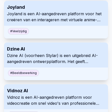
Joyland
Joyland is een AI-aangedreven platform voor het
creëren van en interageren met virtuele anime-
personages via tekstchats, uitwisselingen van
afbeeldingen en interactieve verhalen.
#
Veelzijdig
Dzine AI
Dzine AI (voorheen Stylar) is een uitgebreid AI-
aangedreven ontwerpplatform. Het geeft
gebruikers superieure controle over het
genereren, bewerken en personaliseren van de stijl
#
Beeldbewerking
van afbeeldingen.
Vidnoz AI
Vidnoz is een AI-aangedreven platform voor
videocreatie om snel video's van professionele
kwaliteit te genereren. Het maakt gebruik van