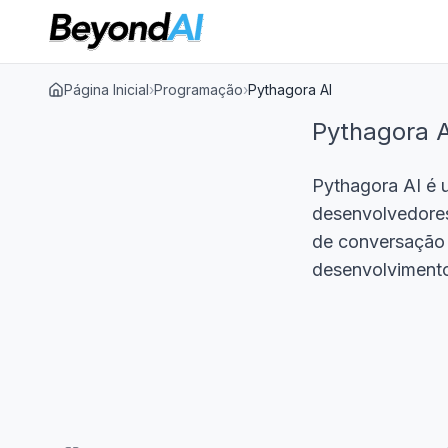
Página Inicial
›
Programação
›
Pythagora AI
Pythagora A
Pythagora AI é 
desenvolvedores
de conversação 
desenvolvimento