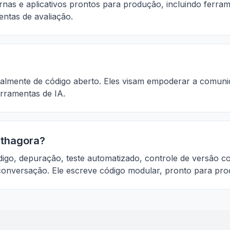
rnas e aplicativos prontos para produção, incluindo ferr
ntas de avaliação.
totalmente de código aberto. Eles visam empoderar a com
erramentas de IA.
ythagora?
digo, depuração, teste automatizado, controle de versão c
e conversação. Ele escreve código modular, pronto para p