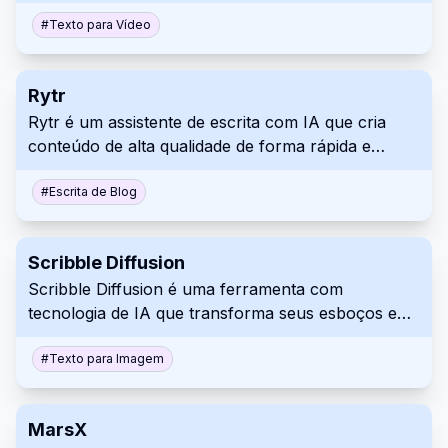
Escolha entre uma variedade de avatares de IA e
locuções em mais de 120 idiomas. Crie vídeos
#
Texto para Vídeo
profissionais sem a necessidade de câmeras ou
atores.
Rytr
Rytr é um assistente de escrita com IA que cria
conteúdo de alta qualidade de forma rápida e
eficiente. Oferece vários casos de uso e suporta
vários idiomas e tons. O Rytr otimiza o seu
#
Escrita de Blog
processo de escrita, desde emails a publicações
em blog.
Scribble Diffusion
Scribble Diffusion é uma ferramenta com
tecnologia de IA que transforma seus esboços em
imagens digitais refinadas. Ao adicionar um prompt
de texto ao seu esboço, você pode orientar a
#
Texto para Imagem
interpretação e geração da imagem final pela IA.
Essa ferramenta online acessível é perfeita tanto
MarsX
para iniciantes quanto para artistas experientes.