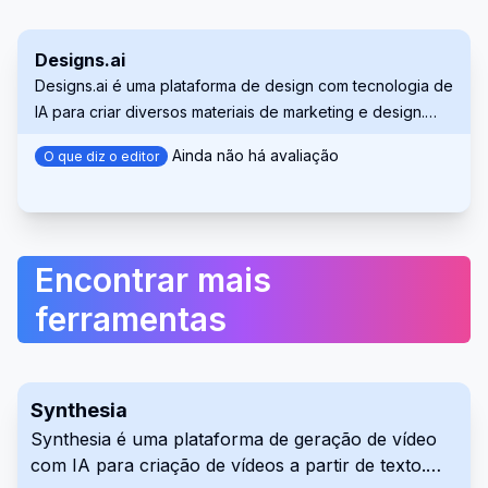
Designs.ai
Designs.ai é uma plataforma de design com tecnologia de
IA para criar diversos materiais de marketing e design.
Oferece um conjunto de ferramentas para gerar
Ainda não há avaliação
O que diz o editor
logotipos, vídeos, banners e muito mais, simplificando o
processo criativo para usuários de todos os níveis de
experiência. Esta plataforma abrangente ajuda tanto
indivíduos quanto organizações.
Encontrar mais
ferramentas
Synthesia
Synthesia é uma plataforma de geração de vídeo
com IA para criação de vídeos a partir de texto.