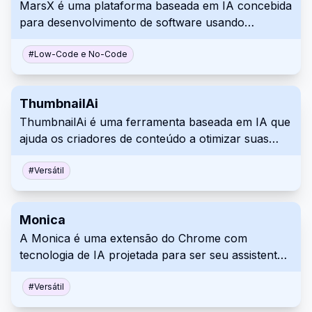
MarsX é uma plataforma baseada em IA concebida
para desenvolvimento de software usando
métodos de codificação tradicionais, bem como
funcionalidades No-Code avançadas para maior
#
Low-Code e No-Code
facilidade de utilização, permitindo também o
acesso a uma rica Micro-AppStore de funções
ThumbnailAi
concebidas por vários fornecedores especializados
ThumbnailAi é uma ferramenta baseada em IA que
para satisfazer diversas necessidades de criadores
ajuda os criadores de conteúdo a otimizar suas
com diversas formações técnicas. Além disso,
miniaturas do YouTube. Ela fornece insights
integra um mercado NFT útil para a troca, criação
orientados por dados para melhorar o apelo visual
#
Versátil
e publicação de ativos e produtos digitais
e aumentar as taxas de cliques, permitindo
desenvolvidos, criados ou editados com MarsX.
decisões de design informadas.
Monica
A Monica é uma extensão do Chrome com
tecnologia de IA projetada para ser seu assistente
pessoal. Ela aproveita modelos de IA poderosos,
como o GPT-4, para fornecer suporte online
#
Versátil
contínuo e serviços otimizados. Isso varia de chat,