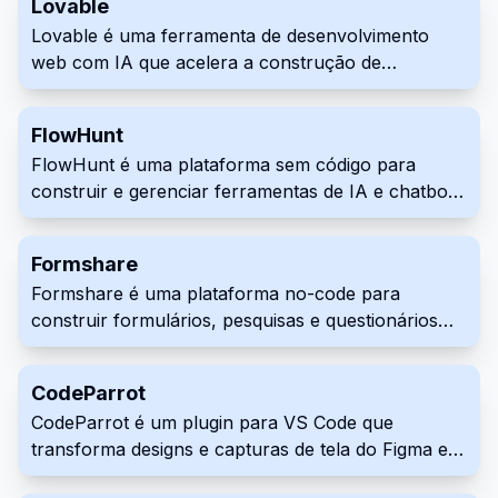
Lovable
construção rápida. Facilita a comunicação
Lovable é uma ferramenta de desenvolvimento
aprimorada entre as equipes do projeto.
web com IA que acelera a construção de
aplicações web. Ele usa processamento de
linguagem natural para gerar elementos de UI e
FlowHunt
suporta o desenvolvimento full-stack. Lovable é
FlowHunt é uma plataforma sem código para
útil tanto para desenvolvedores quanto para
construir e gerenciar ferramentas de IA e chatbots.
aqueles com menos habilidades técnicas para
Sua interface visual permite que os usuários criem
melhorar o fluxo de trabalho de construção web.
fluxos de trabalho automatizados e agentes de IA
Formshare
sem programação. Esta plataforma é projetada
Formshare é uma plataforma no-code para
para usuários de diferentes setores que buscam
construir formulários, pesquisas e questionários
integrar IA em seus processos facilmente.
interativos usando uma abordagem de IA
conversacional. Descreva suas perguntas em
CodeParrot
linguagem cotidiana e o Formshare cria formulários
CodeParrot é um plugin para VS Code que
dinâmicos e envolventes que podem ser
transforma designs e capturas de tela do Figma em
compartilhados por meio de um link. Aproveite
código frontend pronto para produção. Ele agiliza
recursos como suporte multilíngue, branding