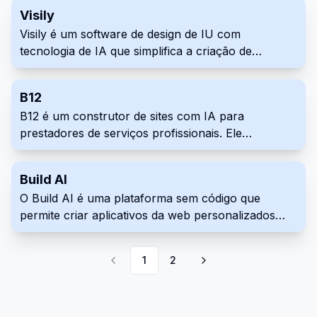
o desenvolvimento da interface do usuário,
personalizado e formulários e respostas ilimitadas.
Visily
permitindo iterações e modificações rápidas. O
Visily é um software de design de IU com
CodeParrot ajuda a preencher a lacuna entre
tecnologia de IA que simplifica a criação de
design e implementação.
wireframes, protótipos e designs. Oferece
assistência de IA, uma interface amigável,
B12
componentes pré-construídos e recursos de
B12 é um construtor de sites com IA para
colaboração, sendo fácil de usar,
prestadores de serviços profissionais. Ele
independentemente da experiência em design.
automatiza a criação de sites e integra ferramentas
de negócios essenciais, como agendamento online
Build AI
e marketing. O B12 oferece suporte especializado
O Build AI é uma plataforma sem código que
contínuo para ajudar as empresas a estabelecer e
permite criar aplicativos da web personalizados
aumentar sua presença online.
com tecnologia de IA. Crie, teste e implante
ferramentas interativas para vários aspectos de um
1
2
negócio, sem necessidade de habilidades de
programação.