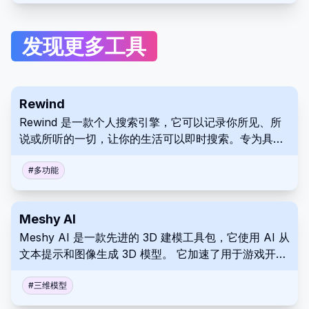
发现更多工具
Rewind
Rewind 是一款个人搜索引擎，它可以记录你所见、所
说或所听的一切，让你的生活可以即时搜索。专为具有
本地存储的 Mac 设计，让您掌控自己的数字记忆。提
高你的回忆能力，节省搜索时间，并专注于做好你最擅
#
多功能
长的工作。
Meshy AI
Meshy AI 是一款先进的 3D 建模工具包，它使用 AI 从
文本提示和图像生成 3D 模型。 它加速了用于游戏开
发、架构和各种创意项目的高质量资产的创建。 Meshy
AI 使艺术家和设计师能够通过高效且用户友好的界面快
#
三维模型
速概念化和迭代 3D 模型。