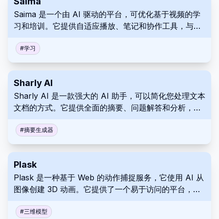
Saima
Saima 是一个由 AI 驱动的平台，可优化基于视频的学
习和培训。它提供自适应播放、笔记和协作工具，与学
习管理系统 (LMS) 无缝集成。使用 Saima 改善学习，
增强教育视频优化，在任何教育环境中提高理解力和记
#
学习
忆力。
Sharly AI
Sharly AI 是一款强大的 AI 助手，可以简化您处理文本
文档的方式。它提供全面的摘要、问题解答和分析，以
简化研究、加速决策制定和优化工作流程。
#
摘要生成器
Plask
Plask 是一种基于 Web 的动作捕捉服务，它使用 AI 从
图像创建 3D 动画。它提供了一个易于访问的平台，可
以使用图像创建动画，这些动画可以直接在您的浏览器
中用作逼真和动漫风格的创作。
#
三维模型