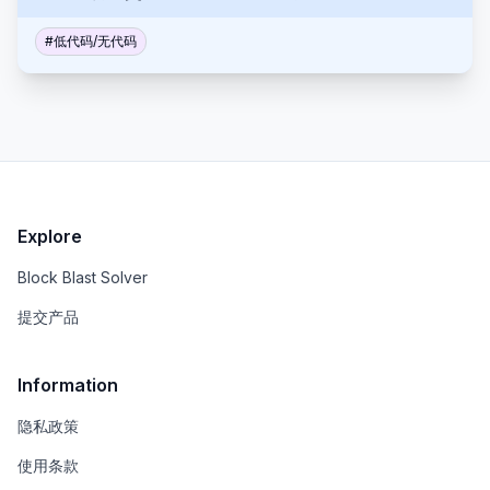
述你的问题，Formshare 就会创建动态的、引人入胜的
表单，这些表单可以通过链接分享。 享受多语言支持、
#
低代码/无代码
自定义品牌以及无限的表单和回复等功能。
Explore
Block Blast Solver
提交产品
Information
隐私政策
使用条款