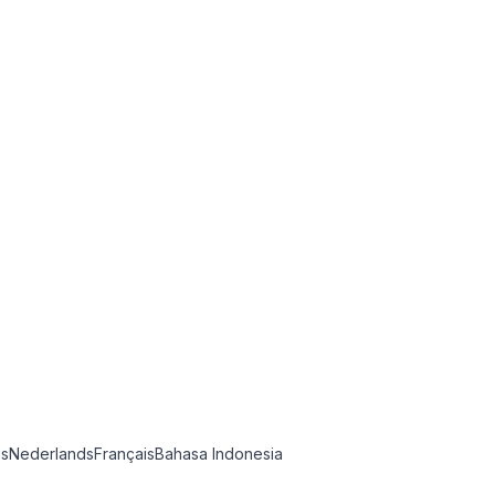
ês
Nederlands
Français
Bahasa Indonesia