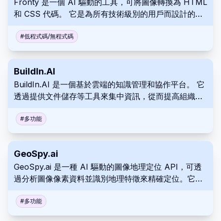
Fronty 是一個 AI 驅動的工具，可將圖像轉換為 HTML
和 CSS 代碼。 它是為所有技術級別的用戶而設計的，
從經驗豐富的 Web 開發人員到沒有編碼經驗的人。 使
用 Fronty 從設計模型或螢幕截圖快速建立網頁。
#
低程式碼/無程式碼
BuildIn.AI
BuildIn.AI 是一個基於雲端的知識管理和協作平台。 它
透過提供文件儲存等工具來集中資訊，從而提高組織效
率和生產力。
#
多功能
GeoSpy.ai
GeoSpy.ai 是一種 AI 驅動的圖像地理定位 API，可透
過分析圖像像素資料並識別地理特徵來精確定位。它使
用 Python、Java 和其他程式設計語言無縫整合到各種
程式設計環境中。GeoSpy.ai 提供靈活的定價層級，從
#
多功能
免費試用到可擴展的計畫，以滿足廣泛的商業用途和客