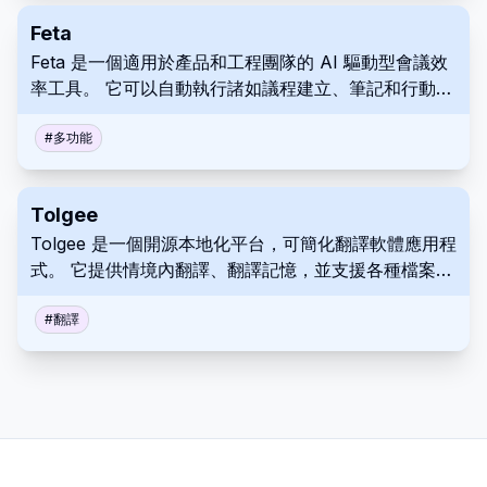
製化的企業安排。
Feta
Feta 是一個適用於產品和工程團隊的 AI 驅動型會議效
率工具。 它可以自動執行諸如議程建立、筆記和行動項
目追蹤之類的任務，從而使會議更有效率和更具生產
力。
#
多功能
Tolgee
Tolgee 是一個開源本地化平台，可簡化翻譯軟體應用程
式。 它提供情境內翻譯、翻譯記憶，並支援各種檔案格
式，以實現無縫本地化。
#
翻譯