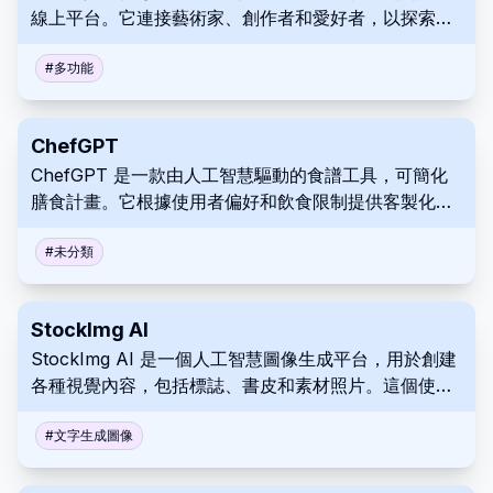
線上平台。它連接藝術家、創作者和愛好者，以探索各
種模型。Civitai 託管一個社群，個人可以在此分享藝術
作品並參與創意競賽。
#
多功能
ChefGPT
ChefGPT 是一款由人工智慧驅動的食譜工具，可簡化
膳食計畫。它根據使用者偏好和飲食限制提供客製化的
食譜推薦。利用其多樣化的「廚師模式」，ChefGPT
確保用餐時間的滿意度。
#
未分類
StockImg AI
StockImg AI 是一個人工智慧圖像生成平台，用於創建
各種視覺內容，包括標誌、書皮和素材照片。這個使用
者友善的平台可幫助專業人士和個人輕鬆製作高品質的
圖像。
#
文字生成圖像