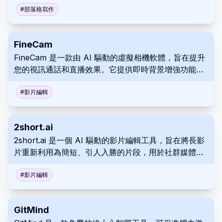
員。
#
部落格寫作
FineCam
FineCam 是一款由 AI 驅動的虛擬相機軟體，旨在提升
您的視訊通話和直播效果。它提供即時背景增強功能、
各種濾鏡、專業品牌範本以及與流行會議和串流媒體應
用程式的無縫整合。借助 FineCam，提升您的影片呈現
#
影片編輯
效果，並給您的觀眾留下持久的印象。
2short.ai
2short.ai 是一個 AI 驅動的影片編輯工具，旨在將長影
片重新利用為簡短、引人入勝的片段，用於社群媒體。
它使用 AI 來識別關鍵時刻，並提供臉部追蹤和動態字
幕等功能。 這讓創作者可以最大限度地擴大他們的影響
#
影片編輯
力和受眾參與度。
GitMind