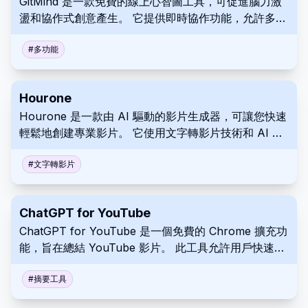
GitMind 是一款免費的線上心智圖工具，可促進腦力激
盪和協作式創意產生。 它提供即時協作功能，允許多個
使用者同時在同一個心智圖上協作。 使用者可以視覺化
和組織資訊，使其適用於專案規劃、筆記和各種創意過
#
多功能
程。
Hourone
Hourone 是一款由 AI 驅動的影片生成器，可讓您快速
輕鬆地創建專業影片。 它使用文字轉影片技術和 AI 虛
擬人像來製作高品質的影片。 幾分鐘即可創建影片，無
需數天。
#
文字轉影片
ChatGPT for YouTube
ChatGPT for YouTube 是一個免費的 Chrome 擴充功
能，旨在總結 YouTube 影片。 此工具允許用戶快速掌
握任何影片的要點，而無需觀看完整內容。 它是提高生
產力和線上學習的理想選擇。
#
摘要工具