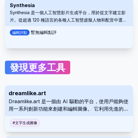
Synthesia
Synthesia 是一個人工智慧影片生成平台，用於從文字建立影
片。從超過 120 種語言的各種人工智慧虛擬人物和配音中選
擇。無需攝影機或演員即可建立專業影片。
暫無編輯點評
編輯評點
發現更多工具
dreamlike.art
Dreamlike.art 是一個由 AI 驅動的平台，使用戶能夠使
用一系列創新功能來創建和編輯圖像。 它利用先進的算
法將文字提示和現有視覺效果轉化為具有可調整風格和
增強質量的新作品。 其直觀的介面有助於快速迭代的創
#
文字生成圖像
意過程。