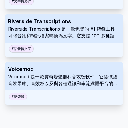
視覺演示，從而最大限度地提高品牌和零售商的產品促
#
文字轉影片
銷，無論是親自銷售、透過實體目錄還是用於數位用
途。
Riverside Transcriptions
Riverside Transcriptions 是一款免費的 AI 轉錄工具，
可將音訊和視訊檔案轉換為文字。它支援 100 多種語
言，並提供無限的轉錄，無需註冊。這使其成為內容創
作者、Podcast 播客以及任何需要準確高效轉錄的人的
#
語音轉文字
寶貴工具。
Voicemod
Voicemod 是一款實時變聲器和音效板軟件。它提供語
音效果庫、音效板以及與各種通訊和串流媒體平台的集
成。使用 Voicemod 個性化和豐富線上互動。
#
變聲器