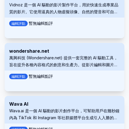
Vidnoz 是一個 AI 驅動的影片製作平台，用於快速生成專業品
質的影片。它使用逼真的人物虛擬頭像、自然的聲音和可自訂
的範本。
暫無編輯點評
編輯評點
wondershare.net
萬興科技 (Wondershare.net) 提供一套完整的 AI 驅動工具，
旨在提升各種內容格式的創意和生產力。從影片編輯和圖片生
成到音訊處理和文字轉語音功能，萬興科技讓個人和企業都能
暫無編輯點評
編輯評點
輕鬆創作專業級內容。無論您是內容創作者、行銷人員、教育
工作者，還是只想探索新的創意可能性，萬興科技的 AI 工具都
能為您提供所需資源，將您的專案提升到新的水平。
Wava AI
Wava.ai 是一個 AI 驅動的影片創作平台，可幫助用戶在幾秒鐘
內為 TikTok 和 Instagram 等社群媒體平台生成引人入勝的、
無臉的病毒式內容。