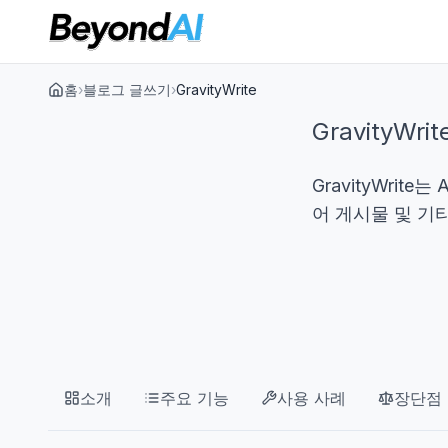
홈
›
블로그 글쓰기
›
GravityWrite
GravityW
GravityWri
어 게시물 및 기
소개
주요 기능
사용 사례
장단점