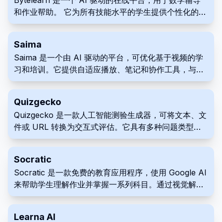
Bytelearn 是一个 AI 驱动的在线平台，用于数学辅导
和作业帮助。 它为所有技能水平的学生提供个性化的学
习体验和逐步的问题解决帮助。 该平台还包括作业帮
助，并涵盖广泛的数学主题和级别。
Saima
Saima 是一个由 AI 驱动的平台，可优化基于视频的学
习和培训。它提供自适应播放、笔记和协作工具，与学
习管理系统 (LMS) 无缝集成。使用 Saima 改善学习，
增强教育视频优化，在任何教育环境中提高理解力和记
Quizgecko
忆力。
Quizgecko 是一款人工智能测验生成器，可将文本、文
件或 URL 转换为交互式评估。它具有多种问题类型、
报告功能，并可在各种平台上共享。这款多功能工具可
以提高参与度并简化评估流程。
Socratic
Socratic 是一款免费的教育应用程序，使用 Google AI
来帮助学生理解作业并掌握一系列科目。通过视觉解释
和个性化资源，它提供了学习关键概念的替代方法。
Socratic 通过外部学习平台的其他视角来增强传统的教
Learna AI
育材料，因此深受教师喜爱。